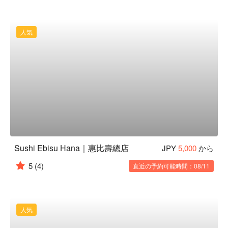
人気
Sushi Ebisu Hana｜惠比壽總店
JPY
5,000
から
5
(4)
直近の予約可能時間：08/11
人気