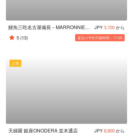
鰻魚三吃名古屋備長－MARRONNIER GATE 銀座1店
JPY
3,100
から
5
(13)
直近の予約可能時間：17:00
人気
天婦羅 銀座ONODERA 並木通店
JPY
8,800
から