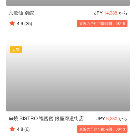
六歌仙 別館
JPY
14,388
から
4.9
(25)
直近の予約可能時間：08/15
人気
串燒 BISTRO 福蜜蜜 銀座廊道街店
JPY
6,230
から
4.8
(6)
直近の予約可能時間：08/13