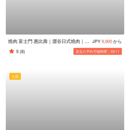
燒肉 富士門 惠比壽｜澀谷日式燒肉｜全包廂餐廳推薦
JPY
9,900
から
5
(8)
直近の予約可能時間：08/11
人気