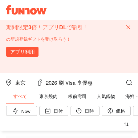
期間限定3倍！アプリDLで割引！
の新規登録ギフトを受け取ろう！
アプリ利用
東京
2026 刷 Visa 享優惠
すべて
東京燒肉
板前壽司
人氣鍋物
海鮮
日付
日時
価格
Now