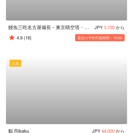
鰻魚三吃名古屋備長－東京晴空塔・Solamachi店
JPY
3,100
から
4.9
(18)
直近の予約可能時間：15:00
人気
鮨 Rikaku
JPY
44,000
から