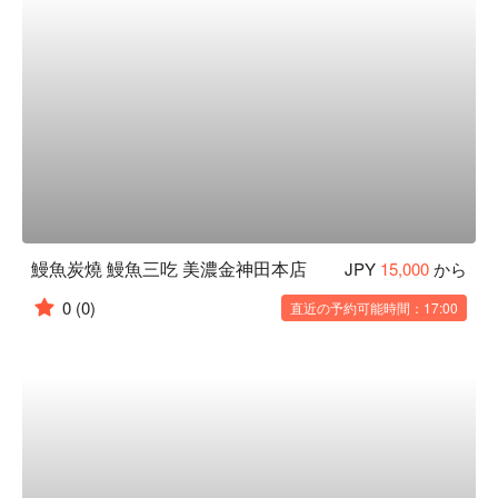
鰻魚炭燒 鰻魚三吃 美濃金神田本店
JPY
15,000
から
0
(0)
直近の予約可能時間：17:00