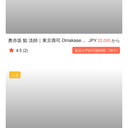
奧赤坂 鮨 淡師｜東京壽司 Omakase｜無菜單料理
JPY
22,000
から
4.5
(2)
直近の予約可能時間：08/11
人気