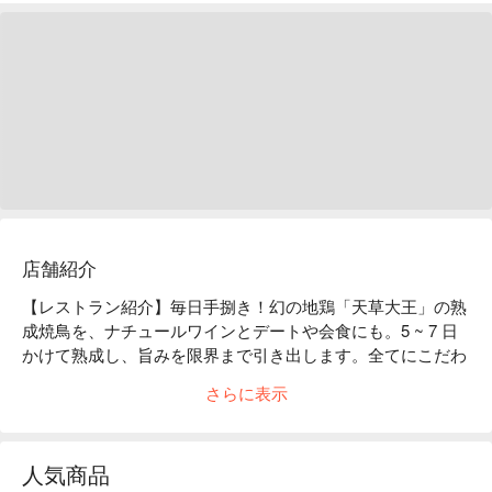
店舗紹介
【レストラン紹介】毎日手捌き！幻の地鶏「天草大王」の熟
成焼鳥を、ナチュールワインとデートや会食にも。5 ~ 7 日
かけて熟成し、旨みを限界まで引き出します。全てにこだわ
り抜いた焼鳥は、味付けも一工夫。見た目はシンプルなが
さらに表示
ら、食べると違いは歴然。食材との新たな出会いも楽しんで
ください。

【看板メニュー】熟成鶏は、旨みと味わい深さが違います。
人気商品
特におすすめは「抱きねぎま」。熟成による皮のパリッと