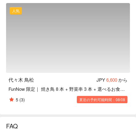
感、肉の旨み、ネギの甘みが合わさり至高の一口に。また、
至高の一串を作るため、串打ち・味付け・炭・焼き方、全て
人気
にこだわっています。

【焼き師の技を目前で】臨場感も楽しいカウンターは、デー
トにも。鮨屋のような銀杏木のコの字カウンターが特徴。焼
き師の動きや華麗な技を臨場感たっぷりに味わえます。高級
感ある設えですが、空気は温かく。粋で活気ある雰囲気の
中、焼鳥愛が止まらない気さくなスタッフがお出迎え。肩肘
張らずに楽しめます。排気もしっかりしているので、煙や匂
いも心配無し。
代々木 鳥松
JPY
6,600
から
FunNow 限定｜ 焼き鳥 8 本 + 野菜串 3 本 + 選べるお食事コース
5
(3)
直近の予約可能時間：08/08
FAQ