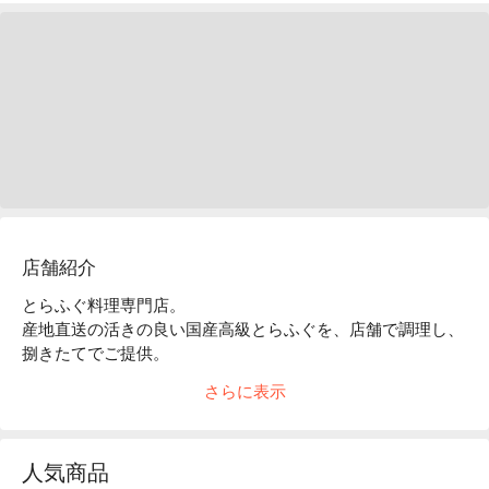
店舗紹介
とらふぐ料理専門店。

産地直送の活きの良い国産高級とらふぐを、店舗で調理し、
捌きたてでご提供。

ピクピク動くふぐの身は鮮度抜群。日本国産のとらふぐを中
さらに表示
心に、厳選した新鮮食材を使用。

生産から流通調理まで一貫した品質管理を徹底し、お客様に
高品質のとらふぐ料理をご堪能頂きます。
人気商品