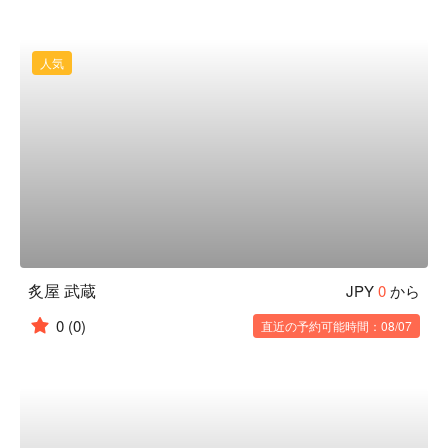
人気
炙屋 武蔵
JPY
0
から
0
(0)
直近の予約可能時間：08/07