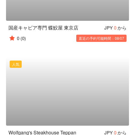
国産キャビア専門 蝶鮫屋 東京店
JPY
0
から
0
(0)
直近の予約可能時間：08/07
人気
Wolfgang's Steakhouse Teppan
JPY
0
から