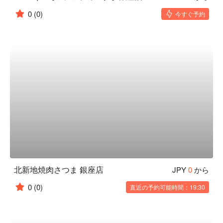
0
(0)
今すぐ予約
北新地焼肉さつま 銀座店
JPY
0
から
0
(0)
直近の予約可能時間：19:30