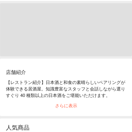
店舗紹介
【レストラン紹介】日本酒と和食の素晴らしいペアリングが
体験できる居酒屋。知識豊富なスタッフと会話しながら選り
すぐり 40 種類以上の日本酒をご堪能いただけます。

【こだわり】日本酒ペアリングコース料理は、独創的なコー
さらに表示
ス料理にぴったりなセレクトされた日本酒をご提供。料理人
と酒ソムリエが作り上げたコースをお楽しみください。

【店内雰囲気】落ち着いた雰囲気の店内。広いお席でゆった
人気商品
りとお楽しみいただけます。