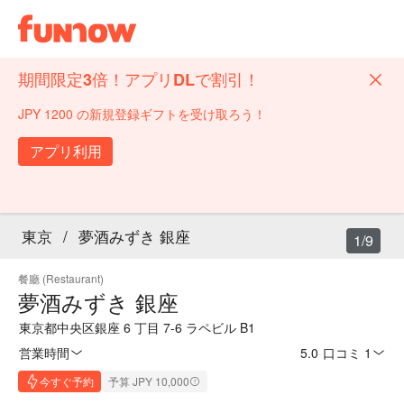
期間限定3倍！アプリDLで割引！
JPY 1200 の新規登録ギフトを受け取ろう！
アプリ利用
東京
/
夢酒みずき 銀座
1/9
餐廳 (Restaurant)
夢酒みずき 銀座
東京都中央区銀座 6 丁目 7-6 ラペビル B1
営業時間
5.0
·
口コミ 1
今すぐ予約
予算 JPY 10,000