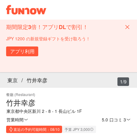
期間限定3倍！アプリDLで割引！
JPY 1200 の新規登録ギフトを受け取ろう！
アプリ利用
東京
/
竹井幸彦
1/9
餐廳 (Restaurant)
竹井幸彦
東京都中央区新川 2 - 8 - 1 長山ビル 1F
営業時間
5.0
·
口コミ 3
直近の予約可能時間：08/10
予算 JPY 3,000