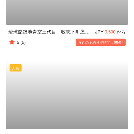
琉球鮨築地青空三代目 牧志下町屋台村
JPY
6,500
から
5
(5)
直近の予約可能時間：08/07
人気