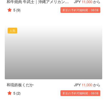
和牛焼肉 牛武士｜沖縄アメリカンビレッジ 最高級和牛焼肉 × 海景色レストラン
JPY
11,000
から
5
(9)
直近の予約可能時間：08/08
人気
和琉鉄板くだか
JPY
11,000
から
5
(2)
直近の予約可能時間：08/08