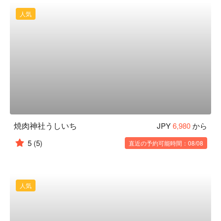
人気
焼肉神社うしいち
JPY
6,980
から
5
(5)
直近の予約可能時間：08/08
人気