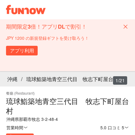
期間限定3倍！アプリDLで割引！
JPY 1200 の新規登録ギフトを受け取ろう！
アプリ利用
沖縄
/
琉球鮨築地青空三代目 牧志下町屋台村
1/21
餐廳 (Restaurant)
琉球鮨築地青空三代目 牧志下町屋台
村
沖縄県那覇市牧志 3-2-48-4
営業時間
5.0
·
口コミ 5