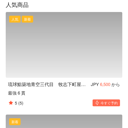
人気商品
ラ、極上素材がてんこ盛りです！

イラブチャー、ヒメシャコ貝：沖縄ならではの魚を江戸前寿
司でご堪能ください。

人気
新着
【ロケーション】牧志公設市場に近く、国際通り観光にも便
利な立地。老舗「花笠食堂」の入り口から更に奥へ進むと、
賑やかな屋台村が広がります。
琉球鮨築地青空三代目 牧志下町屋台村
JPY
6,500
から
最強 6 貫
5
(5)
今すぐ予約
新着