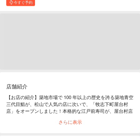
今すぐ予約
店舗紹介
【お店の紹介】築地市場で 100 年以上の歴史を誇る築地青空
三代目鮨が、松山で人気の店に次いで、「牧志下町屋台村
店」をオープンしました！本格的な江戸前寿司が、屋台村店
でカジュアルにお召し上がりいただけます。琉球すずを使っ
さらに表示
た酒盃をもちいるなど沖縄工芸にも造詣が深いです。

【沖縄鮮魚の江戸前寿司】

沖縄全部ドック：海ぶどう、沖縄本鮪、石垣牛、ウニ、イク