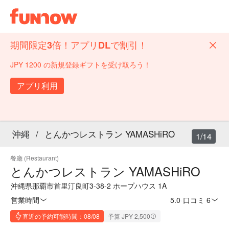
期間限定3倍！アプリDLで割引！
JPY 1200 の新規登録ギフトを受け取ろう！
アプリ利用
沖縄
/
とんかつレストラン YAMASHiRO
1/14
餐廳 (Restaurant)
とんかつレストラン YAMASHiRO
沖縄県那覇市首里汀良町3-38-2 ホープハウス 1A
営業時間
5.0
·
口コミ 6
直近の予約可能時間：08/08
予算 JPY 2,500