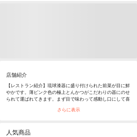
店舗紹介
【レストラン紹介】琉球漆器に盛り付けられた前菜が目に鮮
やかです。薄ピンク色の極上とんかつがこだわりの器にのせ
られて運ばれてきます。まず目で味わって感動し口にして喜
びが広がります。とんかつだけでなく沖縄県産豚のしゃぶし
さらに表示
ゃぶや琉球宮廷料理も味わえます。泡盛などのお酒もバリエ
ーション豊富です。

【看板メニュー】

人気商品
とんかつ：沖縄県産豚を低温でじっくりと揚げ、旨みを引き