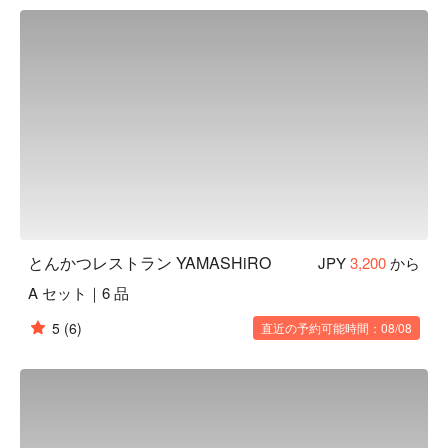
出したとんかつ。さっくりとした衣と断面の薄ピンク色のお
肉を、沖縄県産の塩・マスタードをつけてご賞味ください。

【お店の雰囲気】店内には、地元首里育ちのオーナーが集め
た城下町の郷土品や琉球漆器など、こだわりのコレクション
が贅沢に飾られています。
とんかつレストラン YAMASHiRO
JPY
3,200
から
A セット｜6 品
5
(6)
直近の予約可能時間：08/08