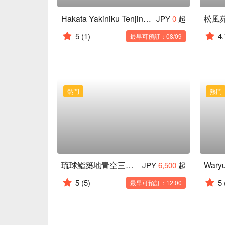
Hakata Yakiniku Tenjin - American Village Wagyu BBQ Buffet
松風
JPY
0
起
5
(1)
4.
最早可預訂：08/09
熱門
熱門
琉球鮨築地青空三代目 牧志下町屋台村
JPY
6,500
起
5
(5)
5
最早可預訂：12:00