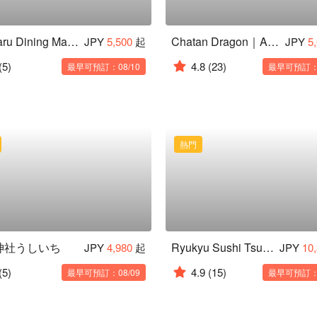
Yanbaru Dining Matsu no Kominka｜Okinawa Nago City Shabu-shabu
Chatan Dragon｜All-You-Can-Eat Okinawan BBQ｜10 Minutes by Car from American Village
JPY
5,500
起
JPY
5
(5)
4.8
(23)
最早可預訂：08/10
最早可預訂：0
熱門
神社うしいち
Ryukyu Sushi Tsukiji Aozora Sandaime
JPY
4,980
起
JPY
10
(5)
4.9
(15)
最早可預訂：08/09
最早可預訂：0