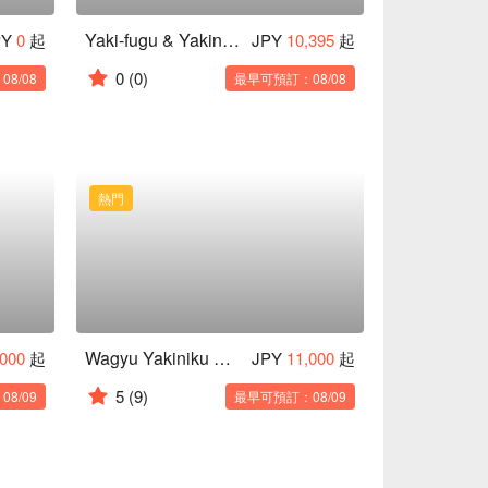
Yaki-fugu & Yakiniku Aozora | Seared Pufferfish and Grilled Meat
PY
0
起
JPY
10,395
起
0
(0)
8/08
最早可預訂：08/08
熱門
Wagyu Yakiniku Gyu-Bushi | Okinawa American Village Wagyu Yakiniku x Ocean View Restaurant
,000
起
JPY
11,000
起
5
(9)
8/09
最早可預訂：08/09