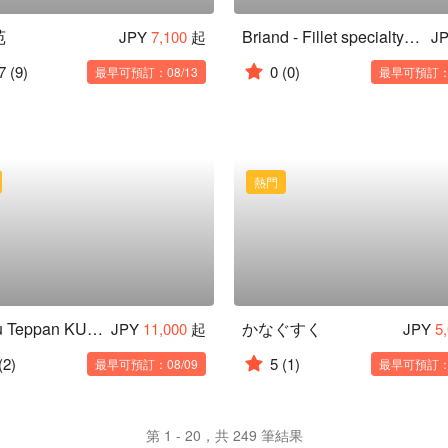
苑
Briand - Fillet specialty restaurant - Charcoal Grilled Black Japanese Beef
JPY
7,100
起
J
7
(9)
0
(0)
最早可預訂：08/13
最早可預訂：0
熱門
Waryu Teppan KUDAKA | Premium Teppanyaki Restaurant in Naha, Okinawa
かなぐすく
JPY
11,000
起
JPY
5
(2)
5
(1)
最早可預訂：08/09
最早可預訂：0
第 1 - 20，共 249 筆結果