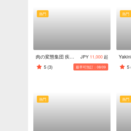
熱門
熱門
肉の変態集団 疾風ホルモン 久茂地本店
JPY
11,000
起
5
(3)
5
最早可預訂：08/09
熱門
熱門