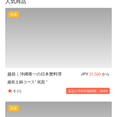
人気商品
みご飯付きのコースを頂きました！」

【看板メニュー】

蟹刺し：鮮度抜群の蟹をダイレクトにご堪能ください。

新着
蟹しゃぶ：蟹の身の甘み・旨みを味わえます。

【お店の雰囲気】和モダンをテーマにした落ち着きのある空
間で、秀逸な料理を味わう上質なひと時を大切な人と体感し
てみませんか。
越前｜沖縄唯一の日本蟹料理
JPY
21,500
から
越前土鍋コース” 祝賀 ”
5
(1)
直近の予約可能時間：08/09
新着