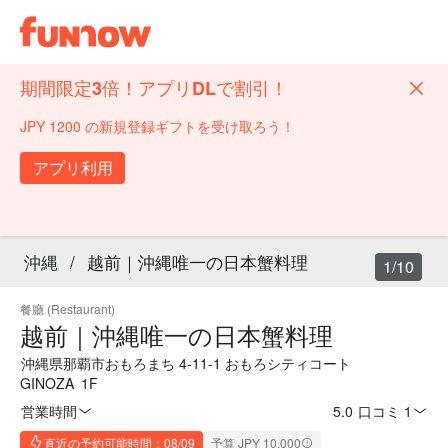
期間限定3倍！アプリDLで割引！
JPY 1200 の新規登録ギフトを受け取ろう！
アプリ利用
沖縄
/
越前｜沖縄唯一の日本蟹料理
1/10
餐廳 (Restaurant)
越前｜沖縄唯一の日本蟹料理
沖縄県那覇市おもろまち 4-11-1 おもろシティコート
GINOZA 1F
営業時間
5.0
·
口コミ 1
直近の予約可能時間：08/09
予算 JPY 10,000