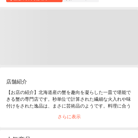
店舗紹介
【お店の紹介】北海道産の蟹を趣向を凝らした一皿で堪能で
きる蟹の専門店です。秒単位で計算された繊細な火入れや味
付けをされた逸品は、まさに芸術品のようです。料理に合う
ようにセレクトされた日本酒に 20 種類ほどのワインも加わ
さらに表示
り、さまざまなペアリングをお楽しみいただけます。

【高評価獲得】Google ⭐️ 4.4 の高評価を獲得

【口コミ好評】Google レビュー：「しゃぶしゃぶと炊き込