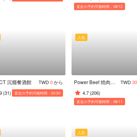
直近の予約可能時間：08/12
人気
ICT 沉癮餐酒館
Power Beef 焼肉丼レストラン
TWD
0
から
TWD
3
9
(31)
4.7
(206)
直近の予約可能時間：20:30
直近の予約可能時間：08/11
人気