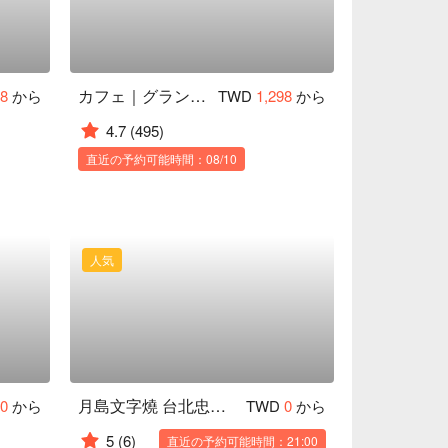
カフェ｜グランド ハイアット 台北
38
から
TWD
1,298
から
4.7
(495)
直近の予約可能時間：08/10
人気
月島文字燒 台北忠孝店
00
から
TWD
0
から
5
(6)
直近の予約可能時間：21:00