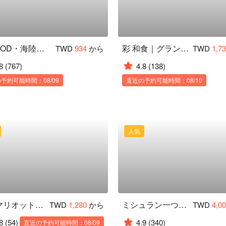
豊 FOOD・海陸百匯レストラン
彩 和食｜グランド ハイアット 台北
TWD
934
から
TWD
1,7
8
(767)
4.8
(138)
予約可能時間：08/09
直近の予約可能時間：08/10
人気
台北マリオットホテル｜Lobby Lounge
ミシュラン一つ星｜金蓬莱台湾料理
TWD
1,280
から
TWD
4,0
8
(54)
4.9
(340)
直近の予約可能時間：08/09