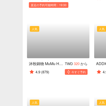
直近の予約可能時間：19:30
人気
人気
沐牧鍋物 MuMu Hot Pot
ADD
TWD
320
から
4.9
(879)
4.
今すぐ予約
人気
人気