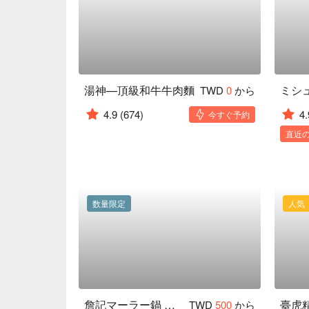
湯神—頂級和牛牛肉麵
TWD
0
から
4.9
(674)
4.
今すぐ予約
直近の
数量限定
人気
詹記マーラー鍋 敦南店
臺虎
TWD
500
から