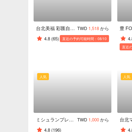
台北美福 彩匯自助餐廳 palette
TWD
1,518
から
4.8
(65)
4.
直近の予約可能時間：08/10
直近の
人気
人気
ミシュランプレート｜Indulge Bistro
TWD
1,000
から
4.8
(196)
4.