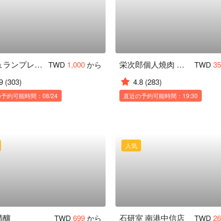
ミシュランプレート | A cut ステーキ
栄次郎個人燒肉 板橋文化店
TWD
1,000
から
TWD
3
9
(303)
4.8
(283)
予約可能時間：08/24
直近の予約可能時間：19:30
人気
精釀
石研室 南港中信店
TWD
699
から
TWD
2