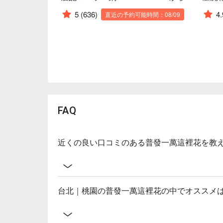
5
(636)
4.
直近の予約可能時間：08/09
FAQ
近くの良い口コミのある普發一萬這裡花を教
台北｜桃園の普發一萬這裡花の中でオススメ