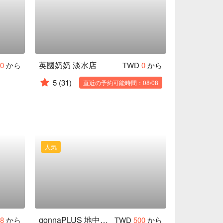
英國奶奶 淡水店
50
から
TWD
0
から
5
(31)
直近の予約可能時間：08/08
人気
gonnaPLUS 地中海原型食物餐廳
68
から
TWD
500
から