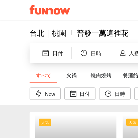
台北｜桃園
普發一萬這裡花
日付
日時
人
すべて
火鍋
燒肉燒烤
餐酒
日付
日時
Now
人気
人気