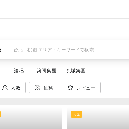
数
館
酒吧
築間集團
瓦城集團
人数
価格
レビュー
人気