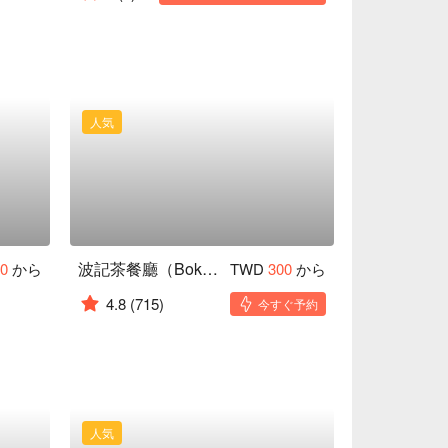
人気
波記茶餐廳（Bokee Restaurant）
00
から
TWD
300
から
4.8
(715)
今すぐ予約
人気