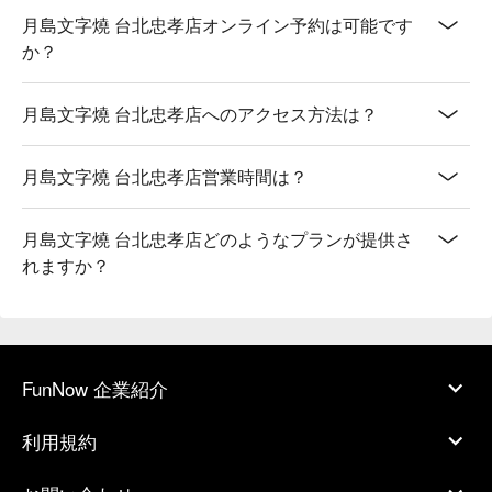
【MIX 大阪燒】多層風味，口感豐富

月島文字燒 台北忠孝店オンライン予約は可能です
【豬五花摩登燒】五花肉香，外脆內嫩

か？
【豬五花泡菜起司摩登燒】泡菜酸香，起司滑順

【月島文字燒】醬香撲鼻，口感綿密

月島文字燒 台北忠孝店へのアクセス方法は？
【磯邊燒】海苔鮮香，口感豐富

【MIX 摩登燒】層次分明，外酥內嫩

【廣島燒】外酥裡嫩，滋味濃郁

月島文字燒 台北忠孝店営業時間は？
【五目大阪燒】多樣食材，風味豐富

【廣島風摩登燒】層次分明，醬汁濃郁

月島文字燒 台北忠孝店どのようなプランが提供さ
れますか？
🥤 特色飲品

【生啤酒】清爽微苦，完美解渴

【檸檬沙瓦】酸甜清新，氣泡活潑

【可爾必思沙瓦】乳酸香濃，甜潤可口

【葡萄柚沙瓦】柚香濃郁，微酸爽口

【烏龍茶沙瓦】茶香濃厚，回甘順滑

FunNow 企業紹介
💡 未成年請勿飲酒；禁止酒駕
利用規約