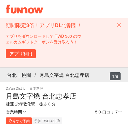
期間限定3倍！アプリDLで割引！
アプリをダウンロードして TWD 300 のウ
ェルカムギフトクーポンを受け取ろう！
アプリ利用
台北｜桃園
/
月島文字燒 台北忠孝店
1/9
Da'an District
·
日本料理
月島文字燒 台北忠孝店
捷運 忠孝敦化駅、徒歩 6 分
営業時間
5.0
·
口コミ 7
今すぐ予約
予算 TWD 460