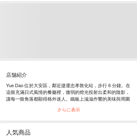
店舗紹介
Yue Dao 位於大安區，鄰近捷運忠孝敦化站，步行 6 分鐘。在
這個充滿日式風情的餐廳裡，微弱的燈光投射出柔和的陰影，
讓每一個角落都顯得格外迷人。鐵板上滋滋作響的美味與周圍
輕柔的日本旋律交織，營造出一種親切而又舒適的氛圍，讓人
さらに表示
彷彿置身於東京的街頭，享受著美食與友人的陪伴。

這樣的氛圍中，大阪燒和文字燒成為提升用餐體驗的完美催化
人気商品
劑，耳邊的日本旋律則是點綴其間的和諧音符。這些元素共同