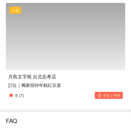
編織出一場感官的盛宴，使每一刻都變得特別而難忘。

人気
🤩 玩樂情報

人均消費：均消 TWD 460

適合情境：日常餐廳、家庭聚餐、朋友聚餐

貼心服務：親子友善、有無線網路

🍳 主廚推薦

【日式燒麵】麵條彈牙，醬香撲鼻

【摩登燒】外脆內嫩，滋味豐富

【大阪燒】外層微焦，內裡鬆軟

【文字燒】醬汁濃郁，口感滑順

月島文字燒 台北忠孝店
【奶油馬鈴薯】香滑綿密，奶香濃郁

訂位｜獨家招待年糕紅豆湯
🍽️ 口碑必點

5
(7)
今すぐ予約
【豬肉燒麵】鮮嫩豬肉，麵條彈滑

【泡菜豬肉燒麵】泡菜酸辣，豬肉鮮嫩

【海陸總匯燒麵】海鮮鮮美，肉質多汁

【年糕起司大阪燒】牽絲起司，年糕 Q 彈

FAQ
【豬肉青蔥大阪燒】青蔥鮮脆，豬肉多汁

【月島大阪燒】酥脆外皮，香軟內層
