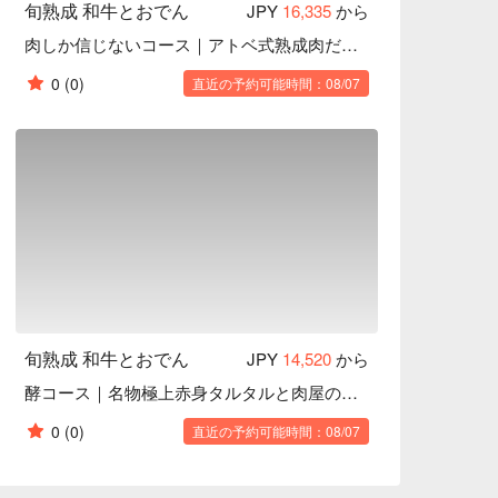
旬熟成 和牛とおでん
JPY
16,335
から
肉しか信じないコース｜アトベ式熟成肉だけを思う存分食す
0
(0)
直近の予約可能時間：08/07
旬熟成 和牛とおでん
JPY
14,520
から
酵コース｜名物極上赤身タルタルと肉屋のおでん付き
0
(0)
直近の予約可能時間：08/07