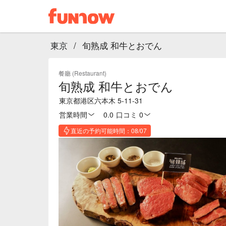
東京
/
旬熟成 和牛とおでん
餐廳 (Restaurant)
旬熟成 和牛とおでん
東京都港区六本木 5-11-31
営業時間
0.0
·
口コミ 0
直近の予約可能時間：08/07