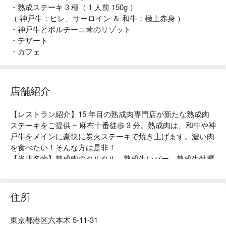
・熟成ステーキ 3 種（ 1 人前 150g ）
（ 神戸牛：ヒレ、サーロイン ＆ 和牛：極上赤身 ）
・神戸牛とポルチーニ茸のリゾット
・デザート
・カフェ
店舗紹介
【レストラン紹介】15 年目の熟成肉専門店が新たな熟成肉
ステーキをご提供 ~ 麻布十番徒歩 3 分。熟成肉は、和牛や神
戸牛をメインに豪快に炭火ステーキで焼き上げます。濃い肉
を食べたい！そんな方は是非！

【当店名物】熟成肉のタルタル、熟成牛レバー、熟成生牡蠣
の肉巻きなど。定番は、発酵熟成のステーキ！特許技術エイ
ジングシートで仕上げたアトベ式熟成肉。発酵菌を活用した
最新発酵技術で肉の旨味「アミノ酸」を 3 倍に引き上げまし
住所
た。部位によってその味わいは異なり、肉の味を味わえる炭
火ステーキです。

東京都港区六本木 5-11-31
【店内雰囲気】古民家の隠れ家レストラン。気取らない、落