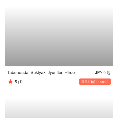
Tabehoudai Sukiyaki Jyuniten Hiroo
JPY
0
起
5
(1)
最早可預訂：08/08