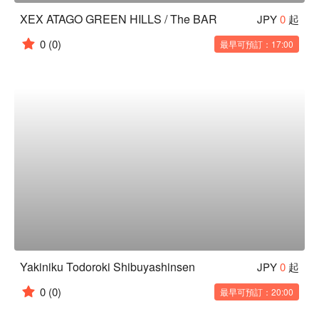
XEX ATAGO GREEN HILLS / The BAR
JPY
0
起
0
(0)
最早可預訂：17:00
Yakiniku Todoroki Shibuyashinsen
JPY
0
起
0
(0)
最早可預訂：20:00