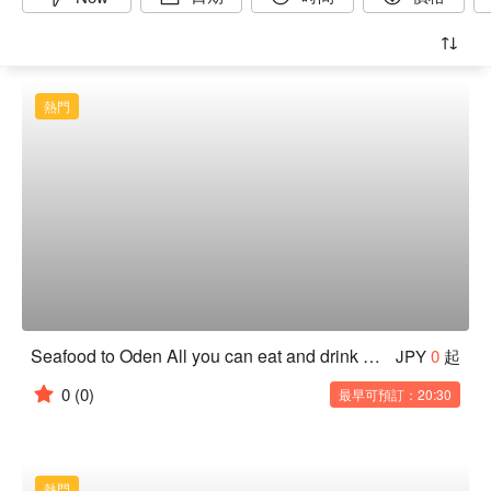
熱門
Seafood to Oden All you can eat and drink Osusumeya PREMIUM Shinjuku Nishiguchi Ten
JPY
0
起
0
(0)
最早可預訂：20:30
熱門