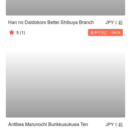
Han no Daidokoro Bettei Shibuya Branch
JPY
0
起
5
(1)
最早可預訂：08/08
Antibes Marunochi Burikkusukuea Ten
JPY
0
起