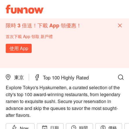
限時 3 倍送！下載 App 領優惠！
首次下載 App 領取 新戶禮
使用 App
東京
Top 100 Highly Rated
Explore Tokyo's Hyakumeiten, a curated selection of the
city's top 100 award-winning restaurants, from legendary
ramen to exquisite sushi. Secure your reservation in
advance and skip the queues to savor the most sought-
after flavors.
日期
時間
價格
Now