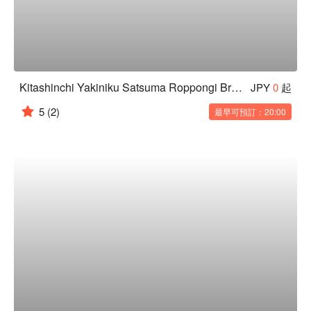
Kitashinchi Yakiniku Satsuma Roppongi Branch
JPY
0
起
5
(2)
最早可預訂：20:00