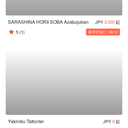
SARASHINA HORII SOBA Azabujuban
JPY
3,000
起
5
(1)
最早可預訂：08/10
Yakiniku Tattontei
JPY
0
起