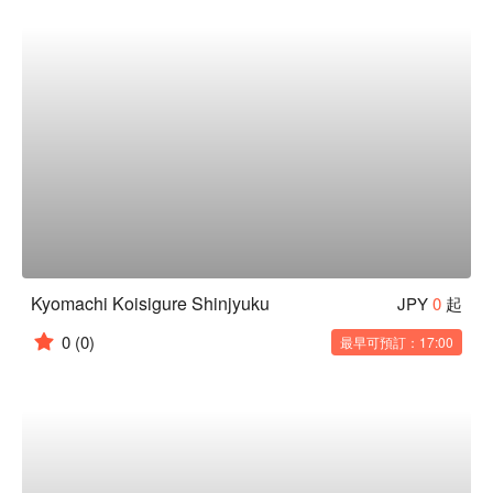
Kyomachi Koisigure Shinjyuku
JPY
0
起
0
(0)
最早可預訂：17:00