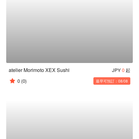
atelier Morimoto XEX Sushi
JPY
0
起
0
(0)
最早可預訂：08/08