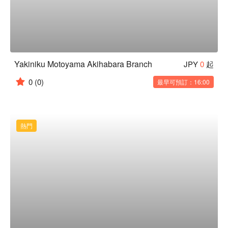
Yakiniku Motoyama Akihabara Branch
JPY
0
起
0
(0)
最早可預訂：16:00
熱門