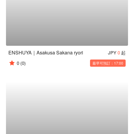
ENSHUYA｜Asakusa Sakana ryori
JPY
0
起
0
(0)
最早可預訂：17:00