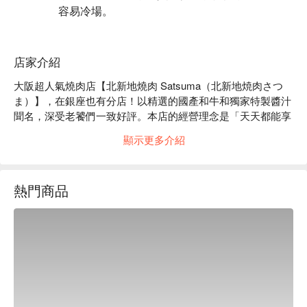
容易冷場。
店家介紹
大阪超人氣燒肉店【北新地燒肉 Satsuma（北新地焼肉さつ
ま）】，在銀座也有分店！以精選的國產和牛和獨家特製醬汁
聞名，深受老饕們一致好評。本店的經營理念是「天天都能享
用的燒肉」，營業時間至早上5點，隨時都能來大快朵頤！我
顯示更多介紹
們的醬料不使用大蒜，讓口感更清爽，才能細細品味和牛的極
致美味～

Google 4.8 星 🌟 524 人推薦：「超過晚上9點找不到餐廳很適
熱門商品
合直接 walk in，肉很新鮮、份量足夠很好吃～不用擔心吃完
全身都是烤肉味！」（擷取自網路評價）

店內以吧台座位為主，營造出輕鬆自在、像家一樣的溫馨氛
圍。在這裡，您可以在香氣、滋滋聲響和貼心服務的包圍下，
享受一場愉快的用餐體驗，絕對是會讓您想一再回訪的優質餐
廳～店內尖峰時段經常座無虛席，推薦使用 FunNow 先行訂
位，感受更完整的美食體驗！ 