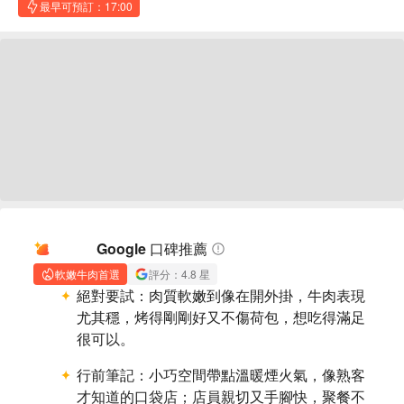
最早可預訂：17:00
AI 摘要
Google 口碑推薦
軟嫩牛肉首選
評分：4.8 星
絕對要試：
肉質軟嫩到像在開外掛，牛肉表現
尤其穩，烤得剛剛好又不傷荷包，想吃得滿足
很可以。
行前筆記：
小巧空間帶點溫暖煙火氣，像熟客
才知道的口袋店；店員親切又手腳快，聚餐不