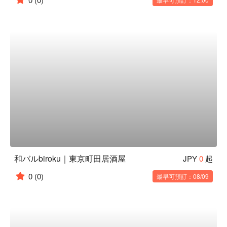
和バルbiroku｜東京町田居酒屋
JPY
0
起
0
(0)
最早可預訂：08/09