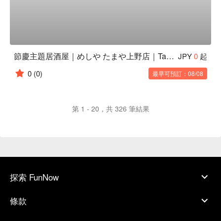
節慶主題居酒屋｜めしや たまや上野店｜Tamaya Ueno Ten
JPY
0
起
0
(0)
最早可預訂：08/08
第 1 - 20，共 326 筆結果
探索 FunNow
條款