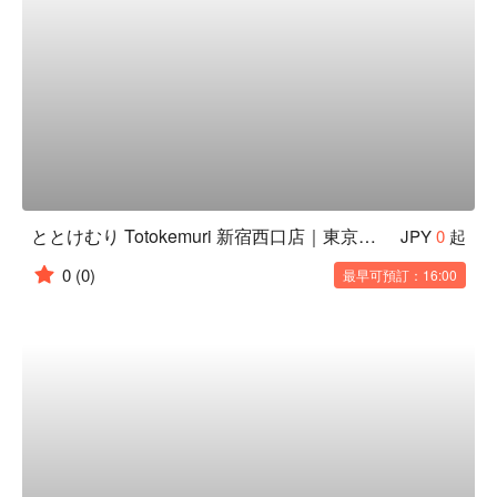
ととけむり Totokemuri 新宿西口店｜東京澀谷居酒屋
JPY
0
起
0
(0)
最早可預訂：16:00