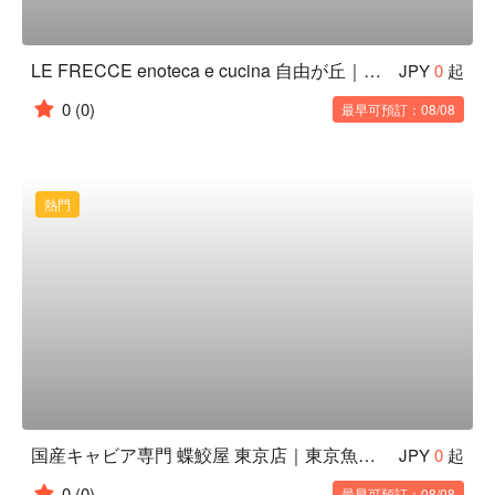
LE FRECCE enoteca e cucina 自由が丘｜東京目黑義式料理
JPY
0
起
0
(0)
最早可預訂：08/08
熱門
国産キャビア専門 蝶鮫屋 東京店｜東京魚子醬・牡蠣餐酒館
JPY
0
起
0
(0)
最早可預訂：08/08