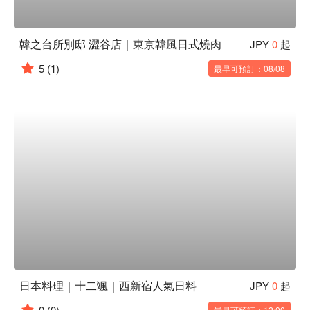
韓之台所別邸 澀谷店｜東京韓風日式燒肉
JPY
0
起
5
(1)
最早可預訂：08/08
日本料理｜十二颯｜西新宿人氣日料
JPY
0
起
0
(0)
最早可預訂：12:00