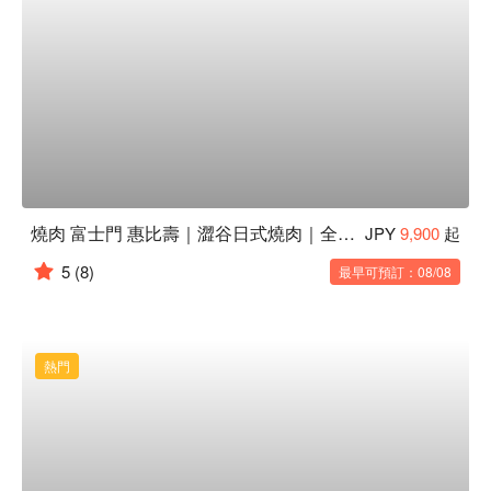
燒肉 富士門 惠比壽｜澀谷日式燒肉｜全包廂餐廳推薦
JPY
9,900
起
5
(8)
最早可預訂：08/08
熱門