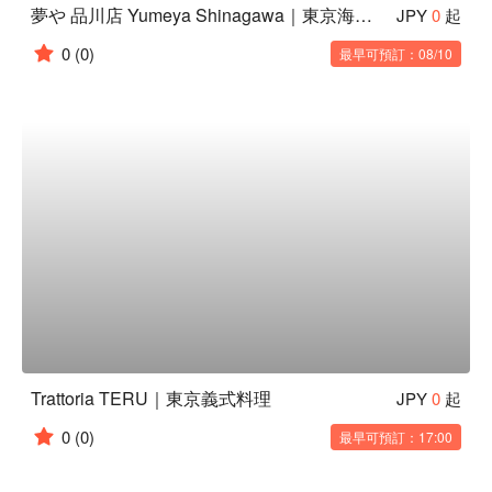
夢や 品川店 Yumeya Shinagawa｜東京海鮮居酒屋
JPY
0
起
0
(0)
最早可預訂：08/10
Trattoria TERU｜東京義式料理
JPY
0
起
0
(0)
最早可預訂：17:00