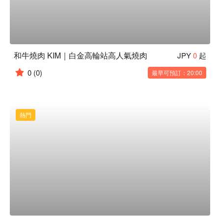
和牛燒肉 KIM｜白金高輪站高人氣燒肉
JPY
0
起
0
(0)
最早可預訂：20:00
熱門