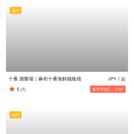
熱門
十番 酒樂場｜麻布十番海鮮鐵板燒
JPY
0
起
5
(1)
最早可預訂：17:00
熱門