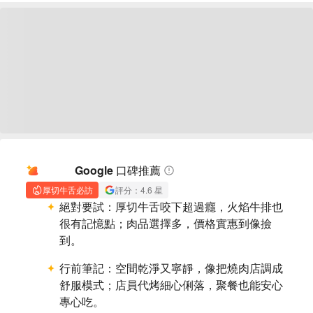
AI 摘要
Google 口碑推薦
厚切牛舌必訪
評分：4.6 星
絕對要試：
厚切牛舌咬下超過癮，火焰牛排也
很有記憶點；肉品選擇多，價格實惠到像撿
到。
行前筆記：
空間乾淨又寧靜，像把燒肉店調成
舒服模式；店員代烤細心俐落，聚餐也能安心
專心吃。