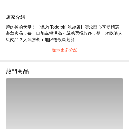
店家介紹
燒肉控的天堂！【燒肉 Todoroki 池袋店】讓您隨心享受精選
奢華肉品，每一口都幸福滿滿～單點選擇超多，想一次吃遍人
氣肉品？人氣套餐＋無限暢飲最划算！

Google 4.6 星 🌟 639 人推薦：「店員服務很好，環境也很
顯示更多介紹
棒，牛舌一定要點，超級好吃！！」（擷取自網路評價）

即使在熱鬧的池袋，也能用合理的價格享用高品質燒肉～一個
人前往也沒問題唷！推薦使用 FunNow 先行訂位，感受更完整
熱門商品
的美食體驗！