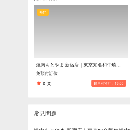
熱門
燒肉もとやま 新宿店｜東京知名和牛燒肉姐妹店｜Yakiniku Motoyama Shinjuku
免預付訂位
0
(0)
最早可預訂：16:00
常見問題
燒肉もとやま 新宿店｜東京知名和牛燒肉姐妹店｜Ya