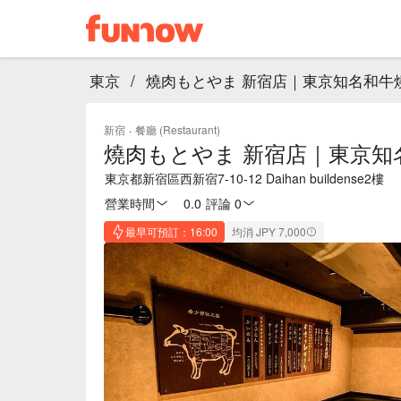
東京
/
燒肉もとやま 新宿店｜東京知名和牛燒肉姐妹店｜
新宿
·
餐廳 (Restaurant)
燒肉もとやま 新宿店｜東京知名和牛燒肉
東京都新宿區西新宿7-10-12 Daihan buildense2樓
營業時間
0.0
·
評論 0
最早可預訂：16:00
均消 JPY 7,000