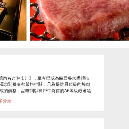
A（焼肉もとやま）】，至今已成為備受各大媒體推
源頭到餐桌都嚴格把關，只為提供最頂級的燒肉
成的價格，品嚐到以神戶牛為首的A5等級嚴選黑
多介紹
「好吃的燒肉，店員服務相當快速親切！份量相當足夠，推推
驚豔不已！推薦使用 FunNow 先行訂位，感