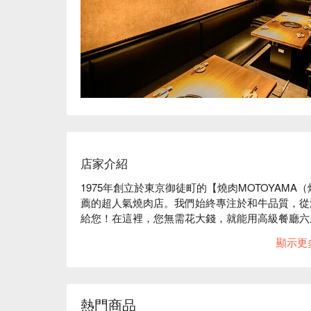
店家介紹
1975年創立於東京御徒町的【燒肉MOTOYAM
薦的超人氣燒肉店。我們始終專注於和牛品質，從
給您！在這裡，您無需花大錢，就能用高級餐廳六
毛和牛。

顯示更
Google 4.7 星 🌟 1,225 人高分推薦：
～」（擷取自網路評價） 

邀請您親自來品嚐，那入口即化的極致美味，絕對讓您
受更完整的美食體驗！ 
熱門商品