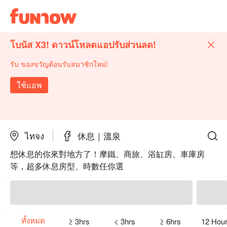
โบนัส X3! ดาวน์โหลดแอปรับส่วนลด!
รับ ของขวัญต้อนรับสมาชิกใหม่!
ใช้แอพ
ไทจง
休息｜溫泉
想休息的你來對地方了！摩鐵、商旅、浴缸房、車庫房
等，超多休息房型、時數任你選
ทั้งหมด
≥ 3hrs
< 3hrs
≥ 6hrs
12 Hour