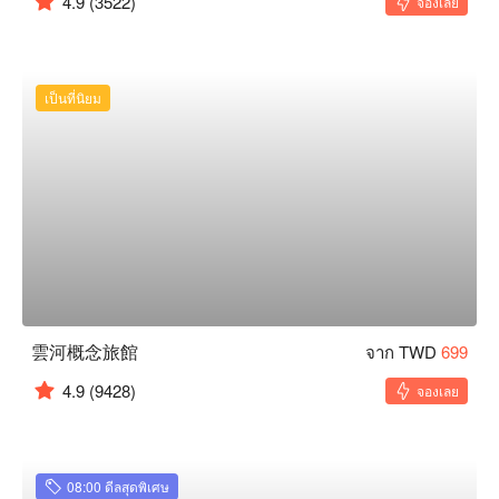
4.9
(3522)
จองเลย
เป็นที่นิยม
雲河概念旅館
จาก TWD
699
4.9
(9428)
จองเลย
08:00 ดีลสุดพิเศษ