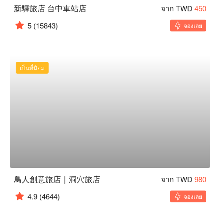
新驛旅店 台中車站店
จาก TWD
450
5
(15843)
จองเลย
เป็นที่นิยม
鳥人創意旅店｜洞穴旅店
จาก TWD
980
4.9
(4644)
จองเลย