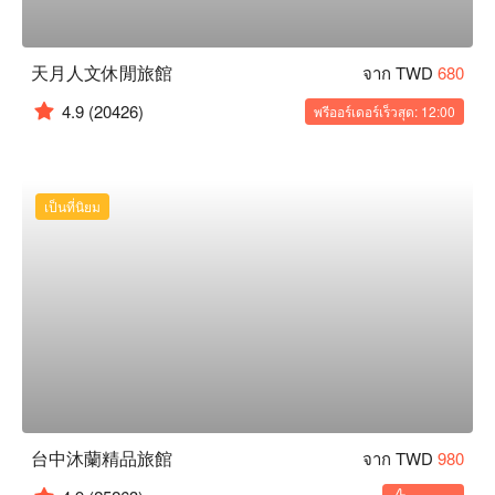
天月人文休閒旅館
จาก TWD
680
4.9
(20426)
พรีออร์เดอร์เร็วสุด: 12:00
เป็นที่นิยม
台中沐蘭精品旅館
จาก TWD
980