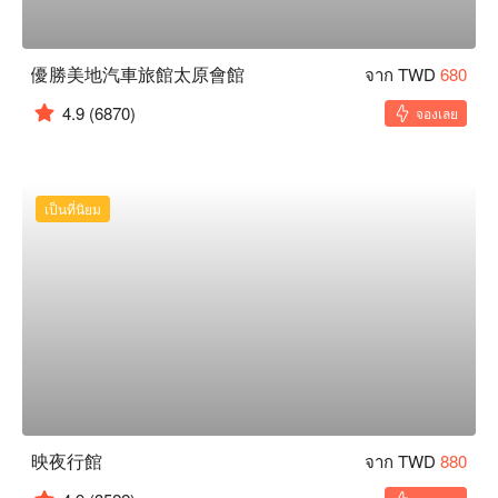
優勝美地汽車旅館太原會館
จาก TWD
680
4.9
(6870)
จองเลย
เป็นที่นิยม
映夜行館
จาก TWD
880