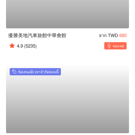
優勝美地汽車旅館中華會館
จาก TWD
680
4.9
(5235)
จองเลย
ข้อเสนอมีเวลาจำกัดตอนนี้