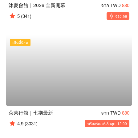
沐夏會館｜2026 全新開幕
จาก TWD
880
5
(341)
จองเลย
เป็นที่นิยม
朵茉行館｜七期最新
จาก TWD
880
4.9
(3031)
พรีออร์เดอร์เร็วสุด: 12:00