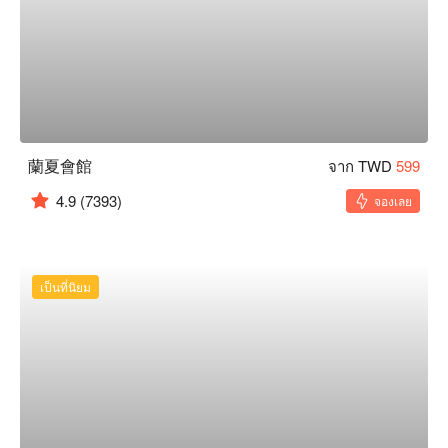
蘭夏會館
จาก TWD
599
4.9
(7393)
จองเลย
เป็นที่นิยม