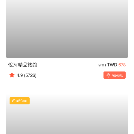
悅河精品旅館
จาก TWD
678
4.9
(5726)
จองเลย
เป็นที่นิยม