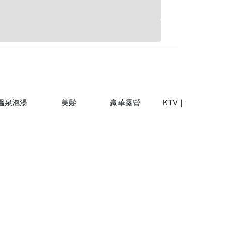
溫泉泡湯
美髮
豪華露營
KTV｜派對