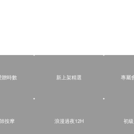
愛贈時數
新上架精選
專屬
師按摩
浪漫過夜12H
初級