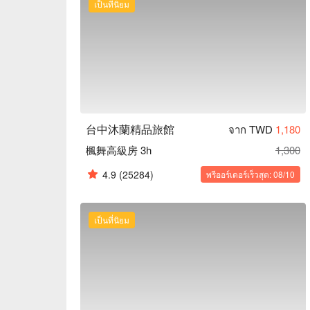
เป็นที่นิยม
台中沐蘭精品旅館
จาก TWD
1,180
楓舞高級房 3h
1,300
4.9
(25284)
พรีออร์เดอร์เร็วสุด: 08/10
เป็นที่นิยม