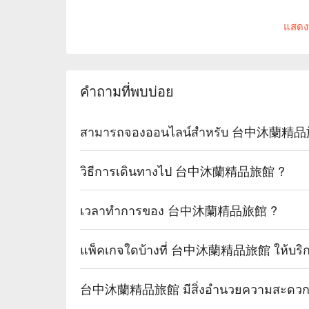
แสดง
คำถามที่พบบ่อย
สามารถจองออนไลน์สำหรับ 台中沐蘭精品旅館
วิธีการเดินทางไป 台中沐蘭精品旅館 ?
เวลาทำการของ 台中沐蘭精品旅館 ?
แพ็คเกจใดบ้างที่ 台中沐蘭精品旅館 ให้บริ
台中沐蘭精品旅館 มีสิ่งอำนวยความสะดวกอ