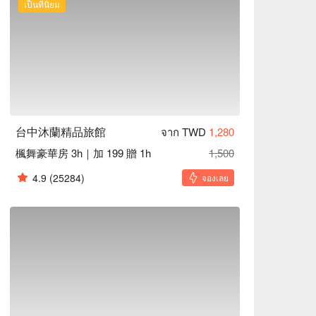
เป็นที่นิยม
台中沐蘭精品旅館
จาก TWD
1,280
楓舞豪華房 3h｜加 199 贈 1h
1,500
4.9
(25284)
จองเลย