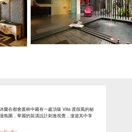
在都會叢林中藏有一處頂級 Villa 渡假風的秘
漫氛圍，華麗的裝潢設計刺激視覺，漫遊其中享
評推薦

เพิ่มเติม