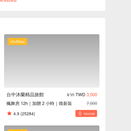
鐘即可抵達，距離台中火車站有 20 分鐘車程，比
逢甲夜市，可同時貼近大自然也能享受購物與美食的樂
案、台中沐蘭精品旅館休息方案立刻查看⬇︎
เป็นที่นิยม
台中沐蘭精品旅館
จาก TWD
3,500
楓舞房 12h｜加贈 2 小時｜煥新裝
7,000
4.9
(25284)
จองเลย