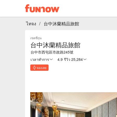
ไทจง
/
台中沐蘭精品旅館
เขตซีถุน
台中沐蘭精品旅館
台中市西屯區市政路245號
เวลาทำการ
4.9
·
รีวิว 25,284
จองเลย