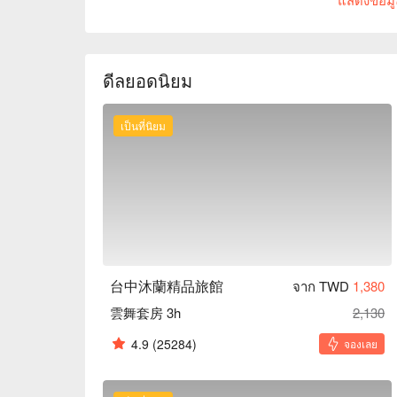
沐蘭精品旅館推薦：近高鐵台中站，車程約 10 分
鄰秋紅谷公園、新光三越、 Tiger City 及
趣。

台中沐蘭精品旅館優惠、台中沐蘭精品旅館住宿方
ดีลยอดนิยม
เป็นที่นิยม
台中沐蘭精品旅館
จาก TWD
1,380
雲舞套房 3h
2,130
4.9
(25284)
จองเลย