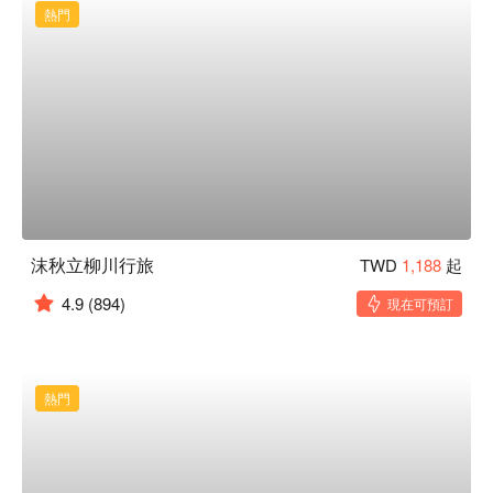
熱門
沫秋立柳川行旅
TWD
1,188
起
4.9
(894)
現在可預訂
熱門