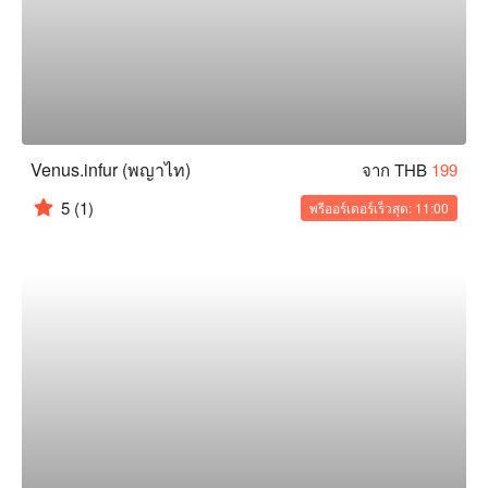
Venus.infur (พญาไท)
จาก THB
199
5
(1)
พรีออร์เดอร์เร็วสุด: 11:00