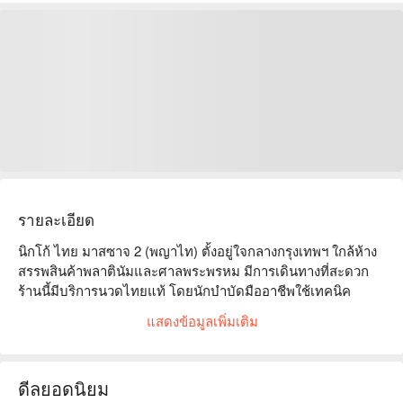
รายละเอียด
นิกโก้ ไทย มาสซาจ 2 (พญาไท) ตั้งอยู่ใจกลางกรุงเทพฯ ใกล้ห้าง
สรรพสินค้าพลาตินัมและศาลพระพรหม มีการเดินทางที่สะดวก 
ร้านนี้มีบริการนวดไทยแท้ โดยนักบำบัดมืออาชีพใช้เทคนิค
ดั้งเดิมเพื่อบรรเทาความเมื่อยล้าทางร่างกายและจิตใจ ได้รับคำ
แสดงข้อมูลเพิ่มเติม
ชมจากลูกค้าอย่างสูง ไม่ว่าคุณจะเป็นมืออาชีพที่ต้องการผ่อน
คลายหรือนักท่องเที่ยวที่มองหาการฟื้นฟู นี่คือทางเลือกที่เหมาะ
สม ลูกค้าชื่นชมบรรยากาศที่สะดวกสบายและการบริการที่เป็น
ดีลยอดนิยม
มิตร ทำให้ผู้มาเยือนทุกคนได้สัมผัสประสบการณ์การรักษาแบบ