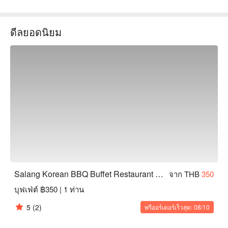
บริการที่อบอุ่น ได้รับคำชมจากลูกค้าอย่างสูง ทำให้เหมาะสำหรับ
การรวมตัวของครอบครัว การพบปะกับเพื่อน หรือเดทกับคู่รัก ไม่
ดีลยอดนิยม
ว่าคุณจะเป็นคนรักปิ้งย่างเกาหลีหรือกำลังมองหาลิ้มลองรสชาติ
ใหม่ ๆ ซาลังก็เป็นตัวเลือกที่เหมาะสม จองผ่านฟันนาวเพื่อรับ
ส่วนลดทันที!
Salang Korean BBQ Buffet Restaurant (Phaya Thai)
จาก THB
350
บุฟเฟ่ต์ ฿350 | 1 ท่าน
5
(2)
พรีออร์เดอร์เร็วสุด: 08/10