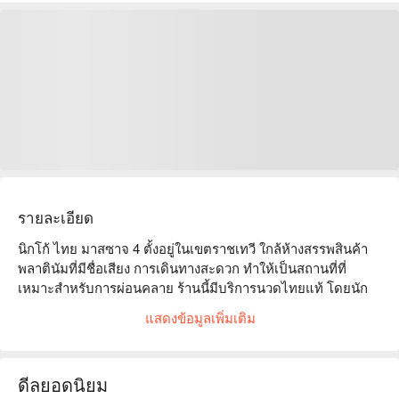
รายละเอียด
นิกโก้ ไทย มาสซาจ 4 ตั้งอยู่ในเขตราชเทวี ใกล้ห้างสรรพสินค้า
พลาตินัมที่มีชื่อเสียง การเดินทางสะดวก ทำให้เป็นสถานที่ที่
เหมาะสำหรับการผ่อนคลาย ร้านนี้มีบริการนวดไทยแท้ โดยนัก
บำบัดมืออาชีพใช้เทคนิคดั้งเดิมเพื่อลดความตึงเครียดของกล้าม
แสดงข้อมูลเพิ่มเติม
เนื้อและช่วยให้คุณฟื้นฟูพลังงาน ความคิดเห็นจากลูกค้าสูงมาก 
ชมเชยบรรยากาศที่สะดวกสบายและการบริการที่เป็นมิตร ทำให้
เหมาะอย่างยิ่งสำหรับพนักงานออฟฟิศที่ยุ่งหรือผู้ที่มาเที่ยว ไม่ว่า
ดีลยอดนิยม
คุณจะต้องการผ่อนคลายหรือต้องการประสบการณ์การรักษา นิก