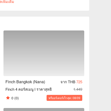
เพิ่มเติม
ยากาศที่มีคุณภาพ ที่นี่มีวงดนตรีสดหรือดีเจแสดง
ารเฉลิมฉลองวันเกิดกับเพื่อน การรวมตัวหลังเลิก
อกยอดนิยมในการเพลิดเพลินกับชีวิตกลางคืนใน
จากหลายประเทศ ตั้งแต่อาหารเรียกน้ำย่อยไปจนถึง
พิเศษให้เลือกมากมาย ไม่ว่าคุณจะต้องการรับ
รจับคู่ที่สมบูรณ์แบบให้คุณ  

นทางสะดวกมาก ใกล้กับสถานี BTS นานา ใช้เวลาเดิน
ok, และโปรโมชั่น Finch Bangkok ได้ทันที⬇︎
Finch Bangkok (Nana)
จาก THB
725
Finch 4 คอร์สเมนู I ราคาสุทธิ
1,449
0
(0)
พรีออร์เดอร์เร็วสุด: 08/09