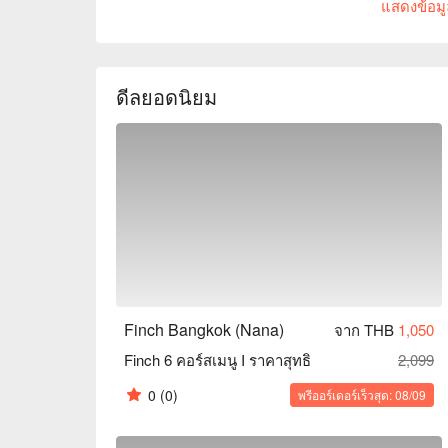
แสดงข้อมูล
การตกแต่งของร้านหรูหราและทันสมัย เต็มไปด้วยบรร
ทุกคืน บรรยากาศคึกคักและมีชีวิตชีวา เหมาะสำหรับก
งาน หรือการปาร์ตี้ในวันหยุดสุดสัปดาห์ เป็นตัวเลื
กรุงเทพฯ  

ดีลยอดนิยม
Finch มีเมนูอาหารที่สร้างสรรค์ซึ่งผสมผสานรสชาติ
จานหลัก และมีเครื่องดื่มแอลกอฮอล์และค็อกเทลสูตร
ประทานอาหารมื้อหลักหรือเพียงแค่ดื่มเบาๆ ที่นี่ก็มีกา
ร้านตั้งอยู่ภายใน Sukhumvit Suites Hotel การเดิ
ประมาณ 2 นาทีจากทางออกที่ 3  

ตรวจสอบการจอง Finch Bangkok, ราคา Finch Bangk
Finch Bangkok (Nana)
จาก THB
1,050
Finch 6 คอร์สเมนู I ราคาสุทธิ
2,099
0
(0)
พรีออร์เดอร์เร็วสุด: 08/09