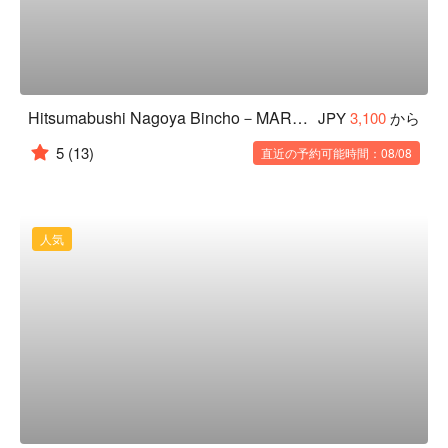
Hitsumabushi Nagoya Bincho－MARRONNIER GATE GINZA No.1 branch
JPY
3,100
から
5
(13)
直近の予約可能時間：08/08
人気