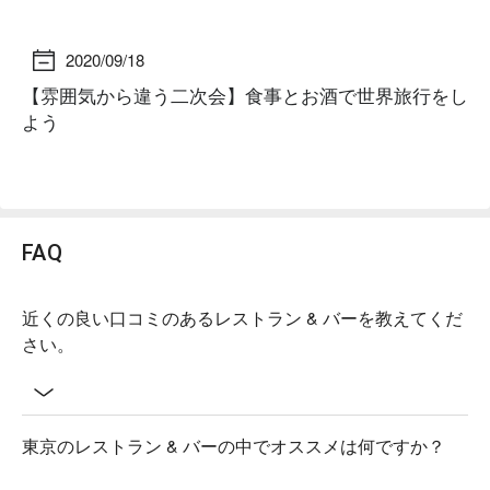
2020/09/18
【雰囲気から違う二次会】食事とお酒で世界旅行をし
【
よう
FAQ
近くの良い口コミのあるレストラン & バーを教えてくだ
さい。
東京のレストラン & バーの中でオススメは何ですか？