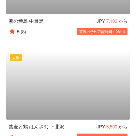
熊の焼鳥 中目黒
JPY
7,100
から
5
(8)
直近の予約可能時間：08/14
人気
蕎麦と鶏 はんさむ 下北沢
JPY
5,500
から