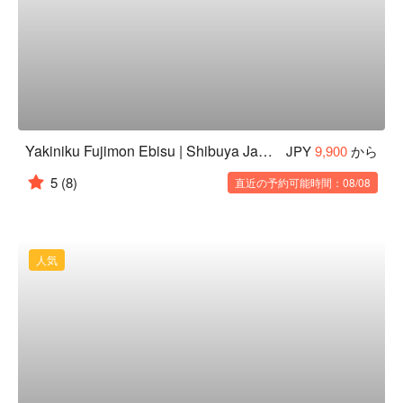
Yakiniku Fujimon Ebisu | Shibuya Japanese Yakiniku | All-Private Room Restaurant Recommendation
JPY
9,900
から
5
(8)
直近の予約可能時間：08/08
人気