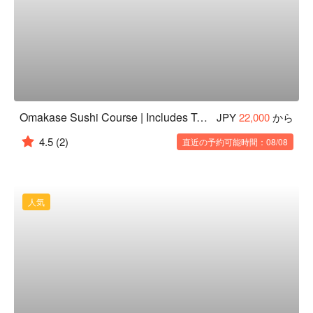
Omakase Sushi Course | Includes Tearoom Matcha | Sake Pairing Upgrades Available
JPY
22,000
から
4.5
(2)
直近の予約可能時間：08/08
人気