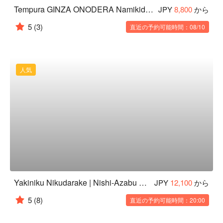
Tempura GINZA ONODERA Namikidori branch
JPY
8,800
から
5
(3)
直近の予約可能時間：08/10
人気
Yakiniku Nikudarake | Nishi-Azabu Wagyu Yakiniku | Tokyo Gourmet Recommendation
JPY
12,100
から
5
(8)
直近の予約可能時間：20:00