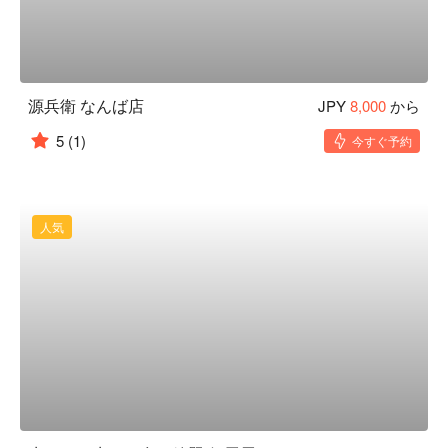
源兵衛 なんば店
JPY
8,000
から
5
(1)
今すぐ予約
人気