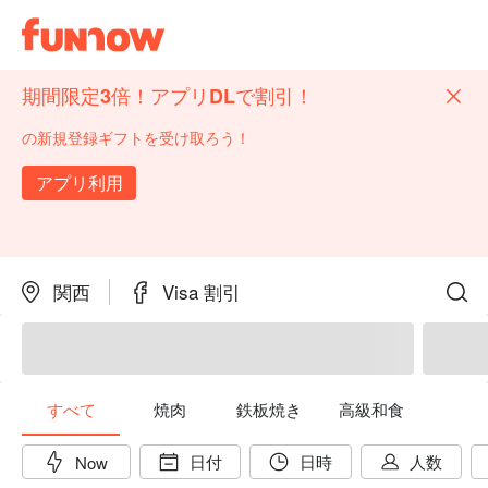
期間限定3倍！アプリDLで割引！
の新規登録ギフトを受け取ろう！
アプリ利用
関西
Visa 割引
すべて
焼肉
鉄板焼き
高級和食
日付
日時
人数
Now