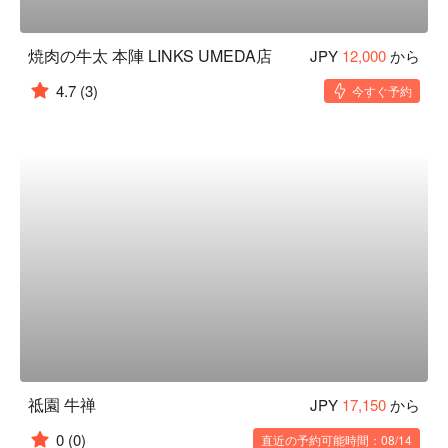
焼肉の牛太 本陣 LINKS UMEDA店
JPY
12,000
から
4.7
(3)
今すぐ予約
祗園 牛禅
JPY
17,150
から
0
(0)
直近の予約可能時間：08/14