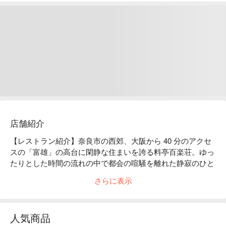
店舗紹介
【レストラン紹介】奈良市の西郊、大阪から 40 分のアクセ
スの「富雄」の高台に閑静な住まいを誇る料亭百楽荘。ゆっ
たりとした時間の流れの中で都会の喧騒を離れた静寂のひと
ときをご用意しております。

さらに表示
【こだわりの食材】旬の素材や地元で採れる大和野菜を使
い、匠の技をいかした本格派の会席料理をご堪能ください。

【店内雰囲気】1 万坪の庭園の中に趣の異なる 10 の離れが
人気商品
あり、桜、つつじ、紅葉、椿、梅など季節により移り替わる