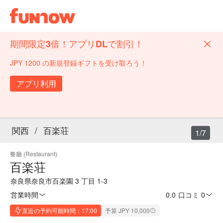
期間限定3倍！アプリDLで割引！
JPY 1200 の新規登録ギフトを受け取ろう！
アプリ利用
関西
/
百楽荘
1/7
餐廳 (Restaurant)
百楽荘
奈良県奈良市百楽園 3 丁目 1-3
営業時間
0.0
·
口コミ 0
直近の予約可能時間：17:00
予算 JPY 10,000