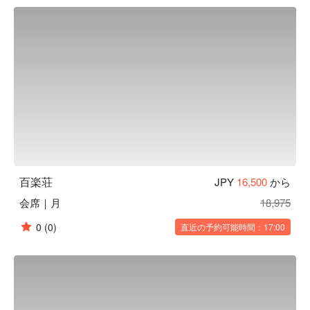
多彩な花樹が楽しめます。何度お越しいただいても違った魅
力を堪能いただけます。
百楽荘
JPY
16,500
から
会席｜月
18,975
0
(0)
直近の予約可能時間：17:00