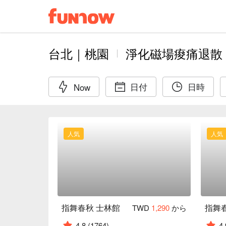
台北｜桃園
淨化磁場痠痛退散
日付
日時
Now
人気
人気
指舞春秋 士林館
指舞
TWD
1,290
から
4.8
(1764)
4.