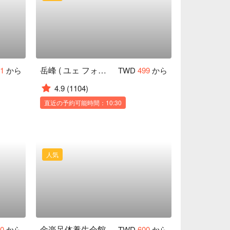
岳峰 ( ユェ フォン ) 足体養生館
71
から
TWD
499
から
4.9
(1104)
直近の予約可能時間：10:30
人気
金楽足体養生会館 八德別館
00
から
TWD
600
から