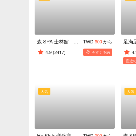
森 SPA 士林館｜24H 營業
TWD
600
から
4.9
(2417)
4.
今すぐ予約
直近の
人気
人気
HotSister美容美体時尚美学｜獨立包廂 女師服務
TWD
999
から