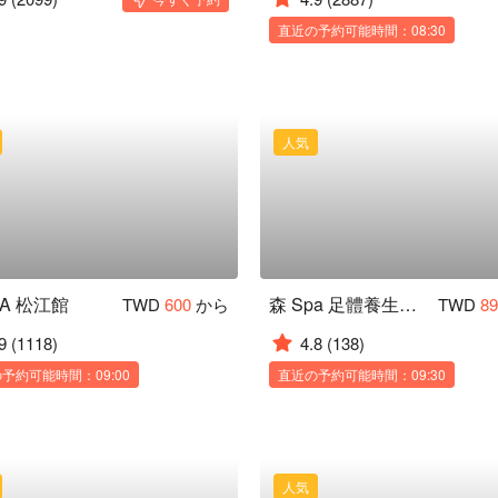
直近の予約可能時間：08:30
人気
PA 松江館
森 Spa 足體養生會館 通化二館
TWD
600
から
TWD
8
9
(1118)
4.8
(138)
予約可能時間：09:00
直近の予約可能時間：09:30
人気