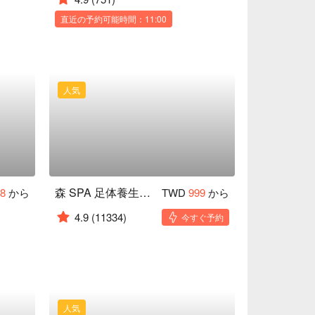
直近の予約可能時間：11:00
人気
森 SPA 足体養生会館｜24 時間営業
98
から
TWD
999
から
4.9
(11334)
今すぐ予約
人気