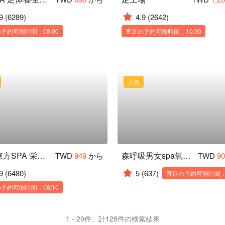
9
(6289)
4.9
(2642)
予約可能時間：08:00
直近の予約可能時間：10:30
人気
皇家東方SPA 栄星館
森呼吸男女spa氧身會館
TWD
949
から
TWD
9
9
(6480)
5
(637)
直近の予約可能時間：1
予約可能時間：08/10
1 - 20件、計128件の検索結果