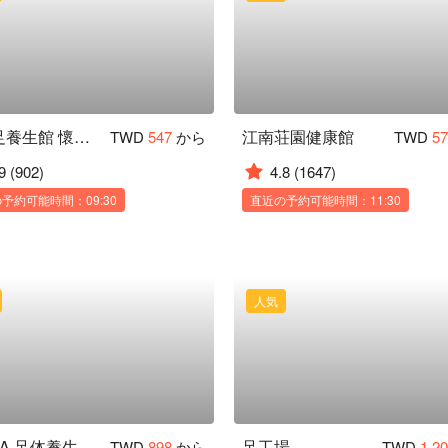
足滿足養生館 懷寧本店
江南荘園健康館
TWD
547
から
TWD
5
9
(902)
4.8
(1647)
予約可能時間：09:30
直近の予約可能時間：11:30
人気
森 SPA 足体養生会館 通化館
足工場
TWD
898
から
TWD
1,2