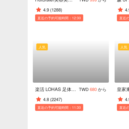
4.9
(1288)
4.
直近の予約可能時間：12:30
直近の
人気
人気
楽活 LOHAS 足体養生館
TWD
680
から
4.8
(2247)
4.
直近の予約可能時間：11:30
直近の