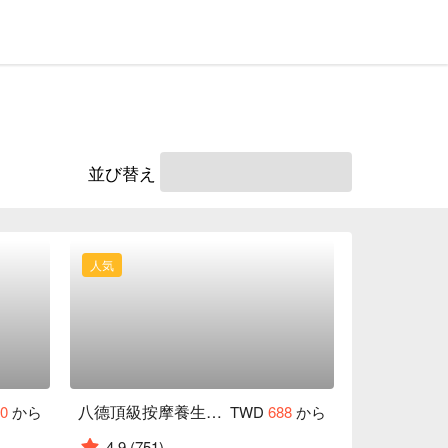
並び替え
人気
八德頂級按摩養生會館
90
から
TWD
688
から
4.9
(751)