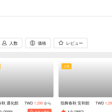
人数
価格
レビュー
人気
春秋 通化館
指舞春秋 安和館
TWD
1,290
から
TWD
1,2
9
(2099)
4.9
(2887)
今すぐ予約