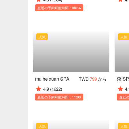
直近の予約可能時間：08/14
人気
人気
mu he xuan SPA
森 S
TWD
799
から
4.9
(1622)
4.
直近の予約可能時間：11:00
直近の
人気
人気