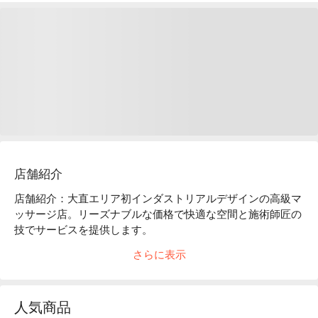
店舗紹介
店舗紹介：大直エリア初インダストリアルデザインの高級マ
ッサージ店。リーズナブルな価格で快適な空間と施術師匠の
技でサービスを提供します。

手慣れた手技：伝統的な手法を厳しい SOP で管理。足つぼ
さらに表示
マッサージ・経絡指圧・肩と背中のマッサージなど様々なサ
ービスを提供します。

インテリア：インダストリアルのデザイン。木材質の家具と
人気商品
豪華なソファでゴージャスな雰囲気を演出。広々とした空間