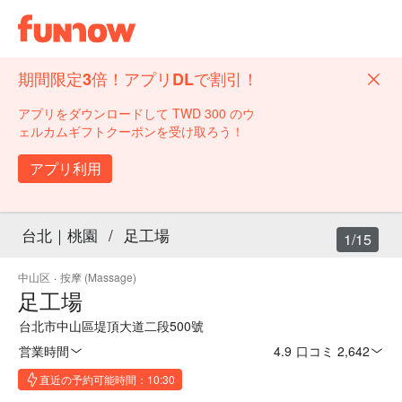
期間限定3倍！アプリDLで割引！
アプリをダウンロードして TWD 300 のウ
ェルカムギフトクーポンを受け取ろう！
アプリ利用
台北｜桃園
/
足工場
1/15
中山区
·
按摩 (Massage)
足工場
台北市中山區堤頂大道二段500號
営業時間
4.9
·
口コミ 2,642
直近の予約可能時間：10:30