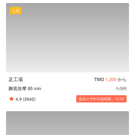
と窓ガラスで外の景色を眺めながらマッサージを楽しんでい
ただけます。

人気
便利なアクセス：MRT「劍南路駅」より徒歩 5 分。店舗近
くに駐車場も整備されるので車で移動も◎
足工場
TWD
1,200
から
腳底按摩 65 min
1,320
4.9
(2642)
直近の予約可能時間：10:30