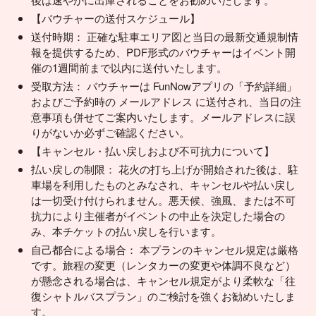
【バウチャーの送付スケジュール】
送付時期： 正確な駐車エリア図と当日の最新交通規制情
報を提供するため、PDF形式のバウチャーはイベント開
催の1週間前まで以内に送付いたします。
受取方法： バウチャーは FunNowアプリの「予約詳細」
およびご予約時の メールアドレス に送付され、当日の注
意事項も併せてご案内いたします。メールアドレスに誤
りがないか必ずご確認ください。
【キャンセル・払い戻しおよび不可抗力について】
払い戻しの制限： 花火の打ち上げが開始された後は、駐
車場を利用したものとみなされ、キャンセルや払い戻し
は一切受け付けられません。悪天候、強風、または不可
抗力により主催者がイベントの中止を決定した場合の
み、本チケットの払い戻しを行います。
自己都合による場合： 本プランのキャンセル規定は厳格
です。旅程の変更（レンタカーの変更や体調不良など）
が懸念される場合は、キャンセル規定がより柔軟な「往
復シャトルバスプラン」のご検討を強くお勧めいたしま
す。