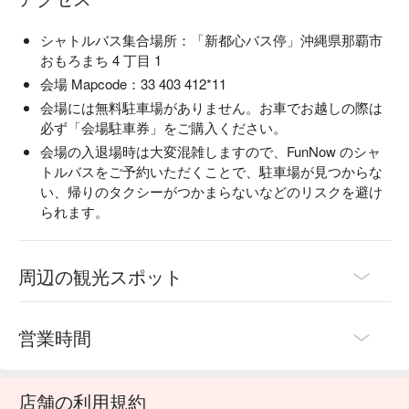
定駐車場に入場できます。

FunNow では数量限定で会場専用駐車券を販売

シャトルバス集合場所：「新都心バス停」沖縄県那覇市
会場近くに駐車でき、荷物を持って長距離を歩く必要なし

おもろまち 4 丁目 1
当日の深刻な駐車混雑を避けるため、17:00 前の到着 が理想
会場 Mapcode：33 403 412*11
的です

会場には無料駐車場がありません。お車でお越しの際は
📍 なぜ FunNow で海炎祭への交通を予約するの？

必ず「会場駐車券」をご購入ください。
中国語対応サイト + 中国語カスタマーサポート + 現地サポ
会場の入退場時は大変混雑しますので、FunNow のシャ
ートで安心

トルバスをご予約いただくことで、駐車場が見つからな
花火チケット、交通、レンタカー、レストラン、レジャーシ
い、帰りのタクシーがつかまらないなどのリスクを避け
ートまで一括予約可能

られます。
琉球海炎祭の公式海外販売パートナーとして、10,000 人以上
の海外旅行者 に利用されています

🎫 今すぐ海炎祭シャトルバスまたは駐車券を予約して、快
周辺の観光スポット
適な花火アクセスを確保！

シャトルバス・会場駐車券はいずれも数量限定で、完売後の
再販は保証されません。お早めのご予約をおすすめします。

営業時間
花火当日は人出・交通ともに大混雑が予想されます。
FunNow で事前に準備して、沖縄最大級の音楽花火大会を心
ゆくまでお楽しみください！
店舗の利用規約