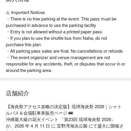
⚠️ Important Notices
・There is no free parking at the event. This pass must be
purchased in advance to use the parking facility
・Entry is not allowed without a printed paper pass
・If you plan to use the shuttle bus from Naha, do not
purchase this plan
・All parking pass sales are final. No cancellations or refunds
・The event organizer and venue management are not
responsible for any accidents, theft, or disputes that occur in or
around the parking area.
店舗紹介
【海炎祭アクセス攻略の決定版】琉球海炎祭 2026｜シャト
ルバス＆会場駐車券販売ページ 🚌

沖縄最大級の花火イベント 「第23回 琉球海炎祭 2026」 
が、2026 年 4 月 11 日 に 宜野湾海浜公園 にて盛大に開催さ