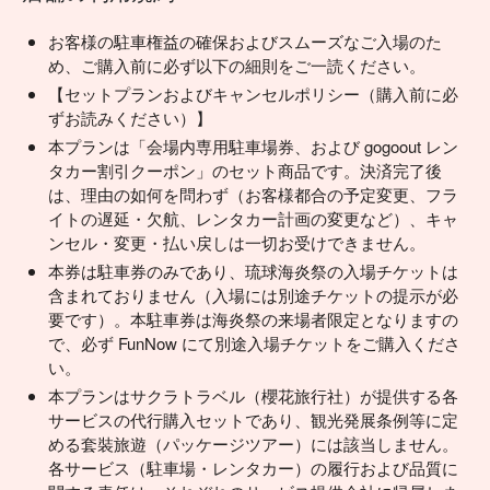
お客様の駐車権益の確保およびスムーズなご入場のた
め、ご購入前に必ず以下の細則をご一読ください。
【セットプランおよびキャンセルポリシー（購入前に必
ずお読みください）】
本プランは「会場内専用駐車場券、および gogoout レン
タカー割引クーポン」のセット商品です。決済完了後
は、理由の如何を問わず（お客様都合の予定変更、フラ
イトの遅延・欠航、レンタカー計画の変更など）、キャ
ンセル・変更・払い戻しは一切お受けできません。
本券は駐車券のみであり、琉球海炎祭の入場チケットは
含まれておりません（入場には別途チケットの提示が必
要です）。本駐車券は海炎祭の来場者限定となりますの
で、必ず FunNow にて別途入場チケットをご購入くださ
い。
本プランはサクラトラベル（櫻花旅行社）が提供する各
サービスの代行購入セットであり、観光発展条例等に定
める套裝旅遊（パッケージツアー）には該当しません。
各サービス（駐車場・レンタカー）の履行および品質に