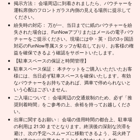
掲示方法： 会場周辺に到着されましたら、バウチャーを
運転席側のフロントガラス内側の見える場所に提示して
ください。
紛失時の対応： 万が一、当日までに紙のバウチャーを紛
失された場合は、FunNowアプリまたはメールの電子バウ
チャーをご提示ください。現場には中・英・日の3ヶ国語
対応のFunNow専属スタッフが駐在しており、お客様の権
益を確保できるよう確認をサポートいたします。
【駐車スペースの保証と時間管理】
駐車スペース保証： 本チケットをご購入いただいたお客
様には、当日必ず駐車スペースを確保いたします。有効
なバウチャーをお持ちであれば、満車で停められないと
いう心配はございません。
ご入場について： 会場周辺の交通規制のため、必ず「推
奨到着時間」をご参考の上、余裕を持ってお越しくださ
い。
出庫に関するお願い： 会場の借用時間の都合上、駐車場
の利用は 21:30 までとなります。終演後の深刻な渋滞を
避け、次の予定へスムーズに移動できるよう、花火終了
後は速やかに出庫されることをお勧めいたします。