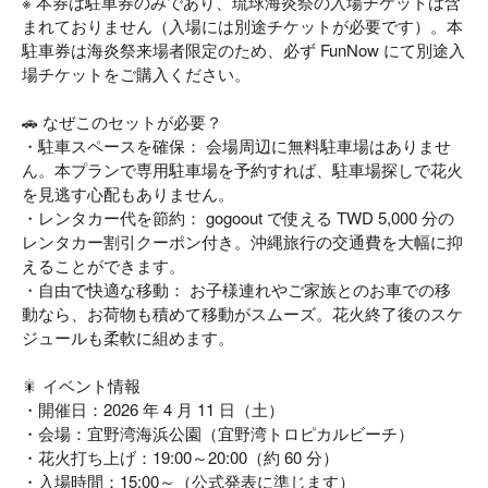
※ 本券は駐車券のみであり、琉球海炎祭の入場チケットは含
まれておりません（入場には別途チケットが必要です）。本
駐車券は海炎祭来場者限定のため、必ず FunNow にて別途入
場チケットをご購入ください。
🚗 なぜこのセットが必要？
・駐車スペースを確保： 会場周辺に無料駐車場はありませ
ん。本プランで専用駐車場を予約すれば、駐車場探しで花火
を見逃す心配もありません。
・レンタカー代を節約： gogoout で使える TWD 5,000 分の
レンタカー割引クーポン付き。沖縄旅行の交通費を大幅に抑
えることができます。
・自由で快適な移動： お子様連れやご家族とのお車での移
動なら、お荷物も積めて移動がスムーズ。花火終了後のスケ
ジュールも柔軟に組めます。
🎇 イベント情報
・開催日：2026 年 4 月 11 日（土）
・会場：宜野湾海浜公園（宜野湾トロピカルビーチ）
・花火打ち上げ：19:00～20:00（約 60 分）
・入場時間：15:00～（公式発表に準じます）