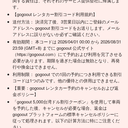
関する責任は、それぞれのサービス提供会社に帰属しま
す。
【gogoout レンタカー割引コード利用規約】
送付方法： 決済完了後、3営業日以内にご登録のメール
アドレスへ gogoout 割引コードをお送りします。メール
アドレスに誤りがないか必ずご確認ください。
有効期間： 本コードは 2026/04/01 00:00 から 2026/08/31
23:59 (GMT+8) までに gogoout 公式サイト
（https://gogoout.com）にて予約および利用を完了させる
必要があります。期限を過ぎた場合は無効となり、再発
行や換金はできません。
利用制限： gogoout での1回の予約につき利用できる割引
コードは1つのみです。他の優待との併用はできません。
【重要：gogoout レンタカー予約のキャンセルおよび返
金ポリシー】
「gogoout 5,000台湾ドル割引クーポン」を使用して車両
を予約した後、キャンセルが必要な場合、返金は
gogoout プラットフォームの標準キャンセルポリシーに
従って処理されます。以下の計算方法に特にご注意くだ
さい。