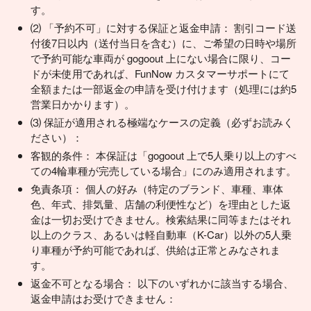
す。
⑵ 「予約不可」に対する保証と返金申請： 割引コード送
付後7日以内（送付当日を含む）に、ご希望の日時や場所
で予約可能な車両が gogoout 上にない場合に限り、コー
ドが未使用であれば、FunNow カスタマーサポートにて
全額または一部返金の申請を受け付けます（処理には約5
営業日かかります）。
⑶ 保証が適用される極端なケースの定義（必ずお読みく
ださい）：
客観的条件： 本保証は「gogoout 上で5人乗り以上のすべ
ての4輪車種が完売している場合」にのみ適用されます。
免責条項： 個人の好み（特定のブランド、車種、車体
色、年式、排気量、店舗の利便性など）を理由とした返
金は一切お受けできません。検索結果に同等またはそれ
以上のクラス、あるいは軽自動車（K-Car）以外の5人乗
り車種が予約可能であれば、供給は正常とみなされま
す。
返金不可となる場合： 以下のいずれかに該当する場合、
返金申請はお受けできません：