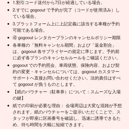
1.割引コード送付から7日が経過している場合。
2.すでに gogoout で予約が完了（コードが使用済み）し
ている場合。
3.プラットフォーム上に上記定義に該当する車種が予約
可能である場合。
④ gogoout レンタカープランのキャンセルポリシー期限
各車種の「無料キャンセル期間」および「返金割合」
は、gogoout 各サプライヤーの規定に準じます。予約前
に必ず各プランのキャンセルルールをご確認ください。
gogoout での予約照会、車両状態、保険内容、および契
約の変更・キャンセルについては、gogoout カスタマー
サポートへ直接お問い合わせください。法的責任はすべ
て gogoout が負うものとします。
【紙のバウチャー（駐車券）について：スムーズな入場
の鍵】
紙での印刷が必要な理由： 会場周辺は大変な混雑が予想
されます。紙のバウチャーをご提示いただくことで、ス
タッフが即座に区画番号を確認し、迅速に誘導できるた
め、待ち時間を大幅に短縮できます。