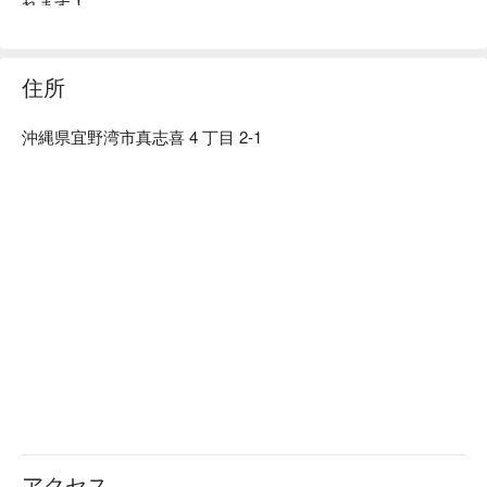
れます！

🎆 FunNow 独占販売｜海炎祭の交通手段を一括手配

海炎祭シャトルバス：那覇市内から会場まで直行、往復で安
心

住所
海炎祭会場駐車券：自家用車で来場する方に最適、事前予約
で専用駐車スペースを確保

沖縄県宜野湾市真志喜 4 丁目 2-1
🚌 【海炎祭シャトルバス】那覇市内 ⇄ 会場｜選べる 5 つの
出発時間

花火を見ながらビールを楽しみたい方におすすめ。FunNow 
の 海炎祭シャトルバス は、那覇新都心から会場まで直行運
行し、運転や会場周辺の渋滞ストレスを回避できます。

当日のスケジュールに合わせて選べる 5 つの出発時間

帰りもタクシー待ちや満員の公共交通機関に悩まされること
なく、確実に乗車可能

海外旅行者向けに設計されており、中国語・英語対応、事前
に集合場所マップやバス写真をメールで案内するため安心で
す

🚗 【海炎祭会場駐車券】自家用車向けプラン｜最寄り駐車
場・最短徒歩距離

琉球海炎祭へ車で行く予定の方は、必ず事前に 会場駐車券 
アクセス
をご予約ください。当日は、駐車券を購入した車両のみが指