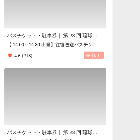
会場駐車券 をご予約ください。当日は、駐車券


必要なし

到着 が理想的です

バスチケット・駐車券｜ 第 23 回 琉球海炎祭 2026


【 14:00～14:30 出発】往復送迎バスチケット｜新都心 ⇄ 琉球海炎祭
 現地サポートで安心

レジャーシートまで一括予約可能

4.6
(218)
売り切れ
00 人以上の海外旅行者 に利用されています

約して、快適な花火アクセスを確保！

、完売後の再販は保証されません。お早めのご
。FunNow で事前に準備して、沖縄最大級の
バスチケット・駐車券｜ 第 23 回 琉球海炎祭 2026