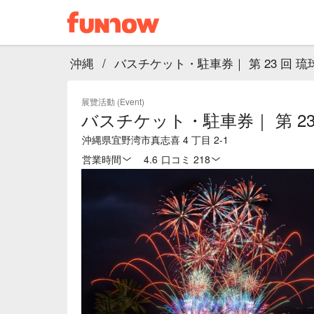
沖縄
/
バスチケット・駐車券｜ 第 23 回 琉球
展覽活動 (Event)
バスチケット・駐車券｜ 第 23 
沖縄県宜野湾市真志喜 4 丁目 2-1
営業時間
4.6
·
口コミ 218