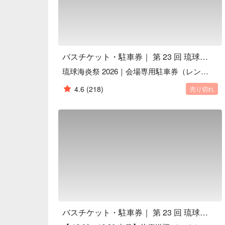
琉球海炎祭へ車で行く予定の方は、必ず事前に 
を購入した車両のみが指定駐車場に入場できます。
FunNow では数量限定で会場専用駐車券を販売

会場近くに駐車でき、荷物を持って長距離を歩く
当日の深刻な駐車混雑を避けるため、17:00 前の
バスチケット・駐車券｜ 第 23 回 琉球海炎祭 2026
📍 なぜ FunNow で海炎祭への交通を予約するの？
琉球海炎祭 2026｜会場専用駐車券（レンタカー割引クーポン付）
中国語対応サイト + 中国語カスタマーサポート +
花火チケット、交通、レンタカー、レストラン、
4.6
(218)
売り切れ
琉球海炎祭の公式海外販売パートナーとして、10,0
🎫 今すぐ海炎祭シャトルバスまたは駐車券を予
シャトルバス・会場駐車券はいずれも数量限定で
予約をおすすめします。

花火当日は人出・交通ともに大混雑が予想されます
音楽花火大会を心ゆくまでお楽しみください！
バスチケット・駐車券｜ 第 23 回 琉球海炎祭 2026