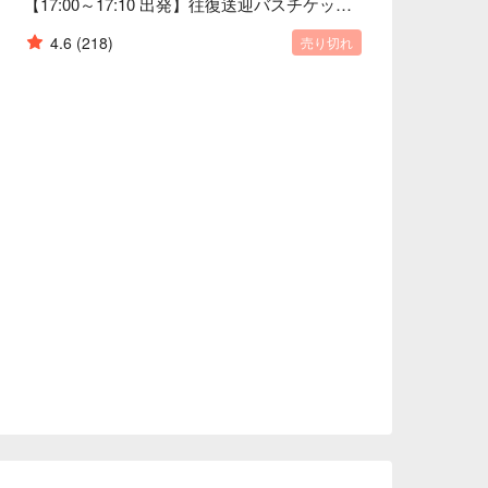
【17:00～17:10 出発】往復送迎バスチケット｜新都心 ⇄ 琉球海炎祭
4.6
(218)
売り切れ