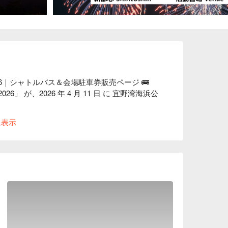
6｜シャトルバス＆会場駐車券販売ページ 🚌

」 が、2026 年 4 月 11 日 に 宜野湾海浜公
配

に表示
、往復で安心

、事前予約で専用駐車スペースを確保

る 5 つの出発時間

unNow の 海炎祭シャトルバス は、那覇新都
滞ストレスを回避できます。

時間

されることなく、確実に乗車可能

対応、事前に集合場所マップやバス写真をメー
最寄り駐車場・最短徒歩距離
