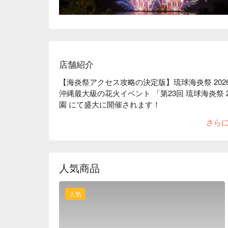
店舗紹介
【海炎祭アクセス攻略の決定版】琉球海炎祭 202
沖縄最大級の花火イベント 「第23回 琉球海炎祭 2026
園 にて盛大に開催されます！

🎆 FunNow 独占販売｜海炎祭の交通手段を一括手
さら
海炎祭シャトルバス：那覇市内から会場まで直行
海炎祭会場駐車券：自家用車で来場する方に最適
🚌 【海炎祭シャトルバス】那覇市内 ⇄ 会場｜選べ
花火を見ながらビールを楽しみたい方におすすめ。F
人気商品
心から会場まで直行運行し、運転や会場周辺の渋
当日のスケジュールに合わせて選べる 5 つの出発
帰りもタクシー待ちや満員の公共交通機関に悩ま
人気
海外旅行者向けに設計されており、中国語・英語
ルで案内するため安心です

🚗 【海炎祭会場駐車券】自家用車向けプラン｜