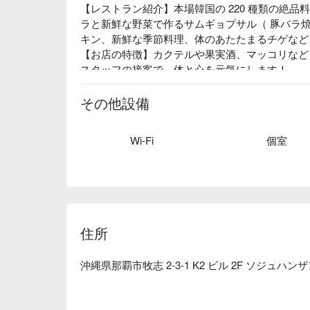
【レストラン紹介】本場韓国の 220 種類の絶
ラと新鮮な野菜で作るサムギョプサル（ 豚バラ
キン、新鮮な季節料理、体のあたたまるチゲなど
【お店の特徴】カクテルや果実酒、マッコリなど
スタッフの接客で、体と心を元気にします！ 

【ロケーション】国際通りの新名所「 のれん街 」
る本格韓国焼肉店です。
その他設備
Wi-Fi
個室
住所
沖縄県那覇市牧志 2-3-1 K2 ビル 2F ソジュハンザ