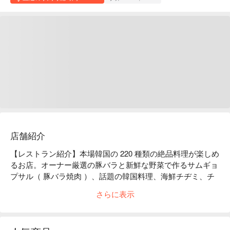
店舗紹介
【レストラン紹介】本場韓国の 220 種類の絶品料理が楽しめ
るお店。オーナー厳選の豚バラと新鮮な野菜で作るサムギョ
プサル（ 豚バラ焼肉 ）、話題の韓国料理、海鮮チヂミ、チ
キン、新鮮な季節料理、体のあたたまるチゲなど、本格韓国
さらに表示
料理が楽しめます。

【お店の特徴】カクテルや果実酒、マッコリなどドリンクも
豊富。美味しい料理と気さくなスタッフの接客で、体と心を