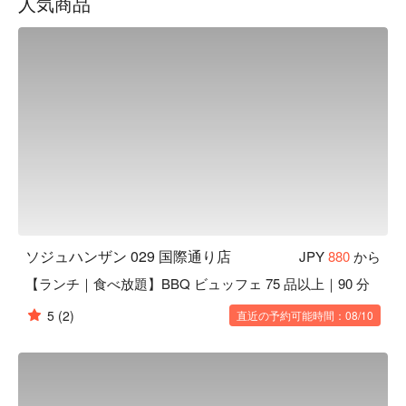
人気商品
元気にします！ 

【ロケーション】国際通りの新名所「 のれん街 」の隣に位
置し、マクドナルドの 2F にある本格韓国焼肉店です。
ソジュハンザン 029 国際通り店
JPY
880
から
【ランチ｜食べ放題】BBQ ビュッフェ 75 品以上｜90 分
5
(2)
直近の予約可能時間：08/10