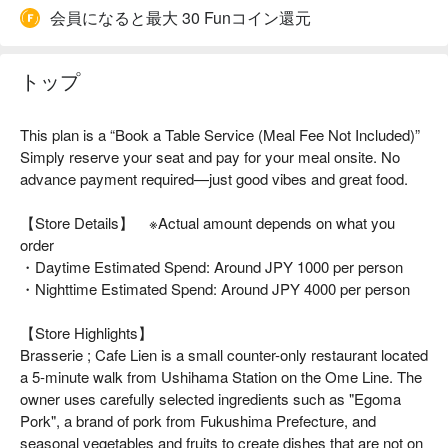
会員になると最大 30 Funコイン還元
トップ
This plan is a “Book a Table Service (Meal Fee Not Included)”
Simply reserve your seat and pay for your meal onsite. No
advance payment required—just good vibes and great food.
【Store Details】 ※Actual amount depends on what you
order
・Daytime Estimated Spend: Around JPY 1000 per person
・Nighttime Estimated Spend: Around JPY 4000 per person
【Store Highlights】
Brasserie ; Cafe Lien is a small counter-only restaurant located
a 5-minute walk from Ushihama Station on the Ome Line. The
owner uses carefully selected ingredients such as "Egoma
Pork", a brand of pork from Fukushima Prefecture, and
seasonal vegetables and fruits to create dishes that are not on