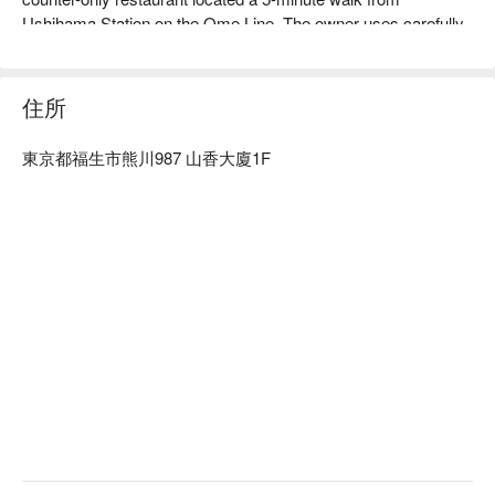
Ushihama Station on the Ome Line. The owner uses carefully 
selected ingredients such as "Egoma Pork", a brand of pork 
from Fukushima Prefecture, and seasonal vegetables and 
fruits to create dishes that are not on the main menu and are 
住所
tailored to suit the customer's taste.

※ This translation includes content generated by AI.
東京都福生市熊川987 山香大廈1F