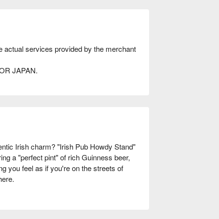
he actual services provided by the merchant
AVOR JAPAN.
ntic Irish charm? "Irish Pub Howdy Stand" 
ing a "perfect pint" of rich Guinness beer, 
g you feel as if you're on the streets of 
ere.

, a smooth and rich classic taste

must-order golden combination at any pub
