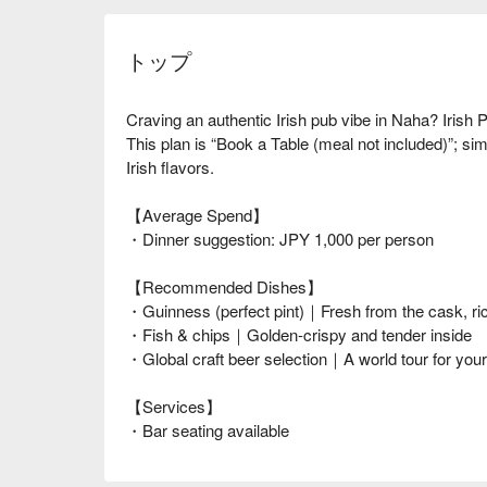
トップ
Craving an authentic Irish pub vibe in Naha? Irish
This plan is “Book a Table (meal not included)”; si
Irish flavors.
【Average Spend】
・Dinner suggestion: JPY 1,000 per person
【Recommended Dishes】
・Guinness (perfect pint)｜Fresh from the cask, r
・Fish & chips｜Golden-crispy and tender inside
・Global craft beer selection｜A world tour for your
【Services】
・Bar seating available