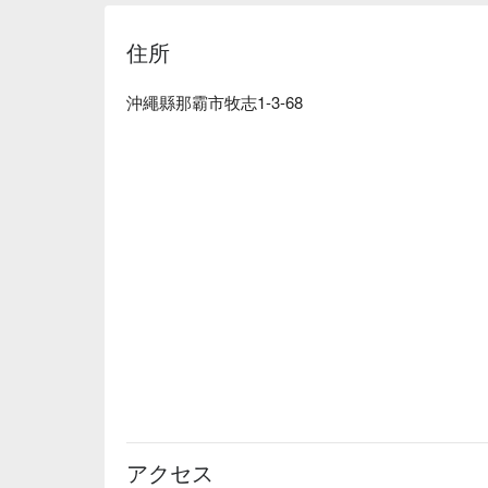
Craft Beers from Around the World ｜A collection of g
enthusiasts

住所
【More Recommendations】

Excellent location, situated in the heart of Naha cit
Prefectural Monorail Kokusai-dori Station, making i
沖繩縣那霸市牧志1-3-68
choice for exploring Naha at night.

The space design faithfully recreates the look and fe
high stools, and pub mirrors creating a warm and i
easily mingle with friends from all over the world.

Flexible operating hours, opening from early evening
extending to the early morning on weekends, offerin
Whether it's after-work drinks, weekend gatherings,
yourself to the fullest.
アクセス