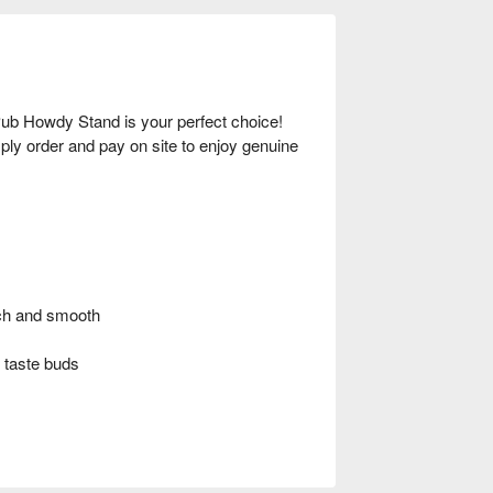
 Pub Howdy Stand is your perfect choice!
mply order and pay on site to enjoy genuine
ich and smooth
 taste buds