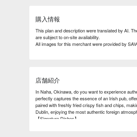
購入情報
This plan and description were translated by AI. T
are subject to on-site availability.
All images for this merchant were provided by S
店舗紹介
In Naha, Okinawa, do you want to experience authe
perfectly captures the essence of an Irish pub, offer
paired with freshly fried crispy fish and chips, makin
Dublin, enjoying the most authentic foreign atmosph
【Signature Dishes】

Guinness Beer (Perfect Pint) ｜Chilled from the keg
Fish and Chips ｜Crispy batter with tender fish, a 