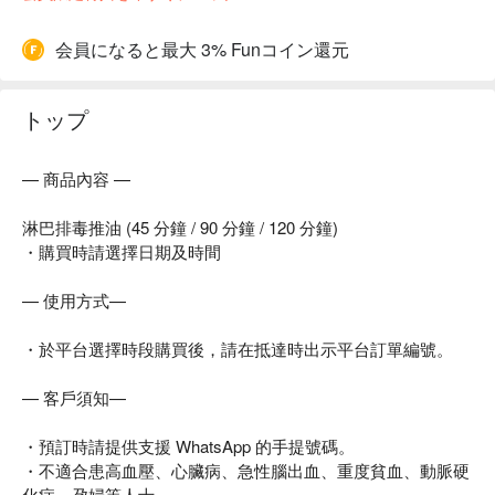
会員になると最大 3% Funコイン還元
トップ
— 商品內容 —
淋巴排毒推油 (45 分鐘 / 90 分鐘 / 120 分鐘)
・購買時請選擇日期及時間
— 使用方式—
・於平台選擇時段購買後，請在抵達時出示平台訂單編號。
— 客戶須知—
・預訂時請提供支援 WhatsApp 的手提號碼。
・不適合患高血壓、心臟病、急性腦出血、重度貧血、動脈硬
化症、孕婦等人士。