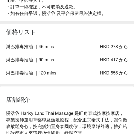
・訂單一經確認，不可取消及退款。
・如有任何爭議，慢活谷 及平台保留最終決定權。
価格リスト
淋巴排毒推油 ｜45 mins
HKD 278 から
淋巴排毒推油 ｜90 mins
HKD 417 から
淋巴排毒推油 ｜120 mins
HKD 556 から
店舗紹介
慢活谷 Hariky Land Thai Massage 是旺角泰式按摩按摩店，
專業技師運用草藥球及熱敷療程，配合正宗泰式手法，讓你徹
底放鬆身心，按完猶如置身泰國度假，環境寧靜舒適，推介給
忙碌都市人來這裡放慢腳步、紓壓充電。
