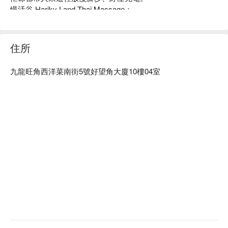
慢活谷 Hariky Land Thai Massage：

a. 位於旺角中心區域，距離旺角地鐵站僅需 2 分鐘步行，交通
便利

b. 提供正宗古法泰式按摩，搭配草藥球熱敷療程，舒緩痠痛、
住所
放鬆肌肉，深受上班族及愛好養生人士喜愛

旺角按摩 - 慢活谷 Hariky Land Thai Massage 立刻預訂
九龍旺角西洋菜南街5號好望角大廈10樓04室