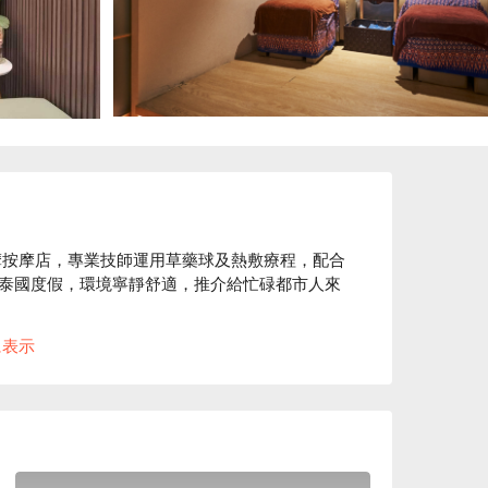
是旺角泰式按摩按摩店，專業技師運用草藥球及熱敷療程，配合
泰國度假，環境寧靜舒適，推介給忙碌都市人來
に表示
鐘步行，交通便利

，舒緩痠痛、放鬆肌肉，深受上班族及愛好養生人
立刻預訂