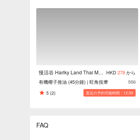
慢活谷 Hariky Land Thai Massage
HKD
278
から
有機椰子推油 (45分鐘) | 旺角按摩
556
5
(2)
直近の予約可能時間：12:30
FAQ