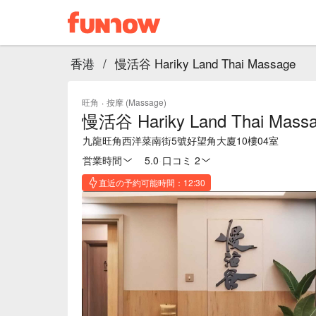
香港
/
慢活谷 Hariky Land Thai Massage
旺角
·
按摩 (Massage)
慢活谷 Hariky Land Thai Mass
九龍旺角西洋菜南街5號好望角大廈10樓04室
営業時間
5.0
·
口コミ 2
直近の予約可能時間：12:30