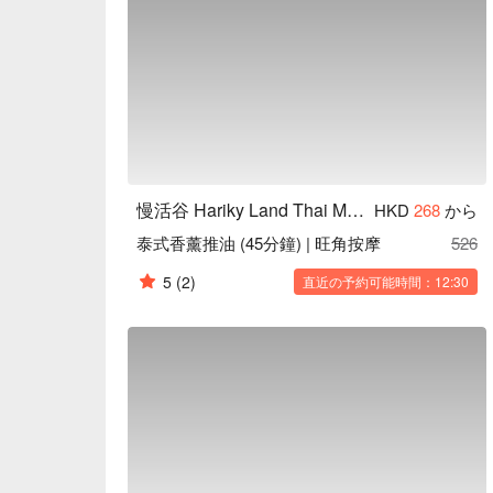
慢活谷 Hariky Land Thai Massage
HKD
268
から
泰式香薰推油 (45分鐘) | 旺角按摩
526
5
(2)
直近の予約可能時間：12:30