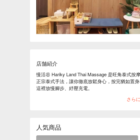
店舗紹介
慢活谷 Hariky Land Thai Massage 
正宗泰式手法，讓你徹底放鬆身心，按完猶如置身
這裡放慢腳步、紓壓充電。

慢活谷 Hariky Land Thai Massage：

さら
a. 位於旺角中心區域，距離旺角地鐵站僅需 2 分
b. 提供正宗古法泰式按摩，搭配草藥球熱敷療程
士喜愛

旺角按摩 - 慢活谷 Hariky Land Thai Massage 
人気商品