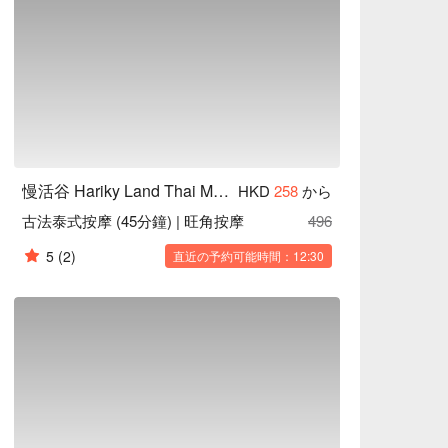
慢活谷 Hariky Land Thai Massage
HKD
258
から
古法泰式按摩 (45分鐘) | 旺角按摩
496
5
(2)
直近の予約可能時間：12:30