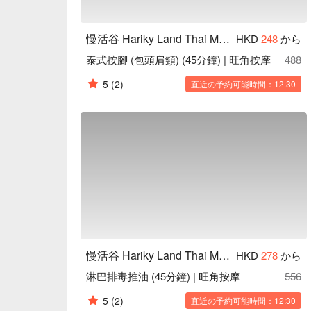
慢活谷 Hariky Land Thai Massage
HKD
248
から
泰式按腳 (包頭肩頸) (45分鐘) | 旺角按摩
488
5
(2)
直近の予約可能時間：12:30
慢活谷 Hariky Land Thai Massage
HKD
278
から
淋巴排毒推油 (45分鐘) | 旺角按摩
556
5
(2)
直近の予約可能時間：12:30