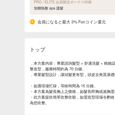
PRO / ELITE 会員限定ボーナス特典
加贈熱敷 spa 護髮
会員になると最大 3% Funコイン還元
トップ
．本方案內容：專業諮詢髮型 + 舒適洗髮 + 精緻設計剪
整造型，服務時間約為 70 分鐘。
．專業髮型設計，讓頭髮更有型，頭皮去角質基礎
・如遇現場忙碌，等候時間為 15 分鐘。
・本方案為髮長胸上之價格，如髮長即胸或過胸需要酌收
・此方案提供簡單吹整吹順，如需造型現場令酌收 T
為您吹整。