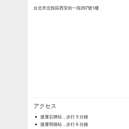
台北市北投區西安街一段297號1樓
アクセス
捷運石牌站，步行 3 分鐘
捷運明德站，步行 6 分鐘