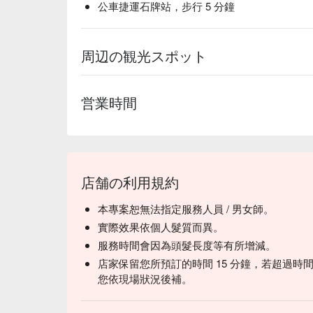
公車捷運石牌站，步行 5 分鐘
周辺の観光スポット
営業時間
店舗の利用規約
本專案恕無法指定服務人員 / 男女師。
實際效果依個人髮質而異。
服務時間會因為頭髮長度等有所增減。
店家保留您所預訂的時間 15 分鐘，若超過
您依現場狀況後補。