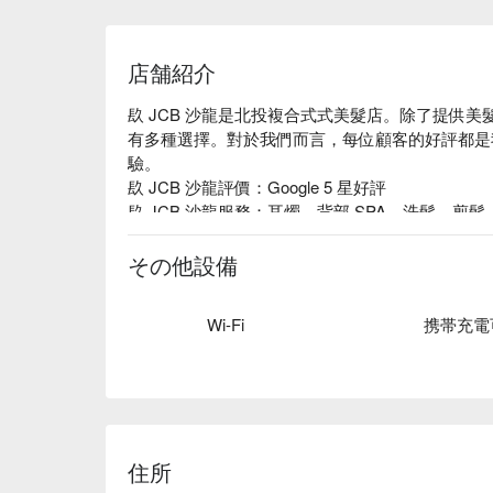
店舗紹介
镹 JCB 沙龍是北投複合式式美髮店。除了提供
有多種選擇。對於我們而言，每位顧客的好評都是
驗。

镹 JCB 沙龍評價：Google 5 星好評

镹 JCB 沙龍服務：耳燭、背部 SPA、洗髮、剪
镹 JCB 沙龍推薦：鄰近捷運石牌站，不僅有專
護頭皮健康。店內透過大理石輕奢感裝潢，讓你擁
その他設備
镹 JCB 沙龍預約、镹 JCB 沙龍價格立刻查看 ⬇︎
Wi-Fi
携帯充電
住所