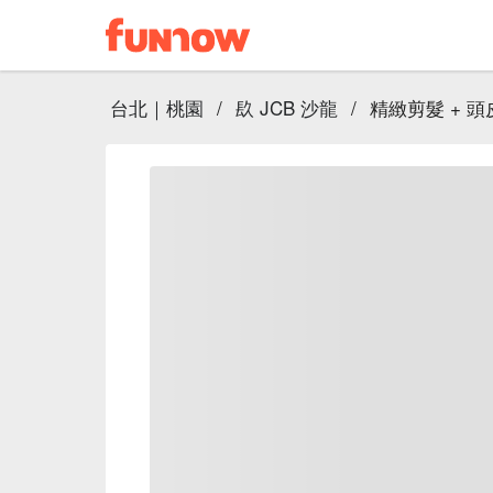
台北｜桃園
/
镹 JCB 沙龍
/
精緻剪髮 + 頭