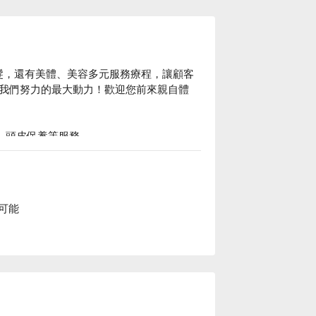
美髮，還有美體、美容多元服務療程，讓顧客
我們努力的最大動力！歡迎您前來親自體
髮、頭皮保養等服務。

業美髮設計、美體放鬆服務，更嚴選產品，養
有更高品質享受。

可能