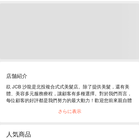
店舗紹介
镹 JCB 沙龍是北投複合式式美髮店。除了提供美髮，還有美
體、美容多元服務療程，讓顧客有多種選擇。對於我們而言，
每位顧客的好評都是我們努力的最大動力！歡迎您前來親自體
驗。

さらに表示
镹 JCB 沙龍評價：Google 5 星好評

镹 JCB 沙龍服務：耳燭、背部 SPA、洗髮、剪髮、頭皮保養
等服務。

人気商品
镹 JCB 沙龍推薦：鄰近捷運石牌站，不僅有專業美髮設計、