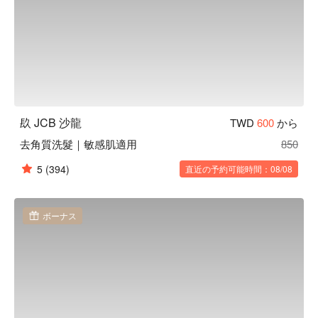
镹 JCB 沙龍
TWD
600
から
去角質洗髮｜敏感肌適用
850
5
(394)
直近の予約可能時間：08/08
ボーナス