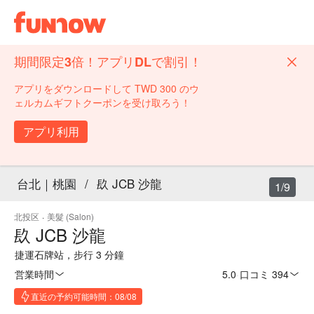
期間限定3倍！アプリDLで割引！
アプリをダウンロードして TWD 300 のウ
ェルカムギフトクーポンを受け取ろう！
アプリ利用
台北｜桃園
/
镹 JCB 沙龍
1/9
北投区
·
美髮 (Salon)
镹 JCB 沙龍
捷運石牌站，步行 3 分鐘
営業時間
5.0
·
口コミ 394
直近の予約可能時間：08/08