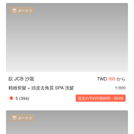
美體放鬆服務，更嚴選產品，養護頭皮健康。店內透過大理石
輕奢感裝潢，讓你擁有更高品質享受。

ボーナス
镹 JCB 沙龍預約、镹 JCB 沙龍價格立刻查看 ⬇︎
镹 JCB 沙龍
TWD
999
から
精緻剪髮 + 頭皮去角質 SPA 洗髮
1,800
5
(394)
直近の予約可能時間：08/08
ボーナス