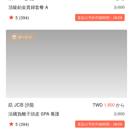
頂級鉑金貴婦套餐 A
2,000
5
(394)
直近の予約可能時間：08/08
ボーナス
镹 JCB 沙龍
TWD
1,800
から
法國負離子頭皮 SPA 養護
2,800
5
(394)
直近の予約可能時間：08/08