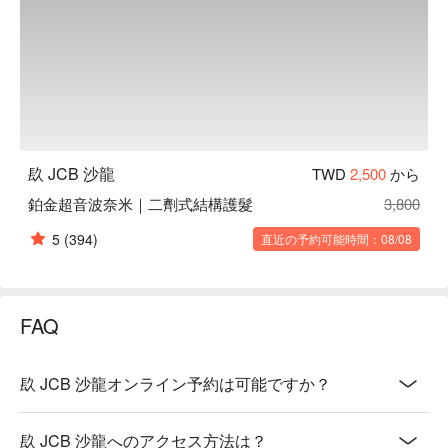
镹 JCB 沙龍
TWD
2,500
から
鉑金超音波奈米｜二劑式結構護髮
3,800
5
(394)
直近の予約可能時間：08/08
FAQ
镹 JCB 沙龍オンライン予約は可能ですか？
镹 JCB 沙龍へのアクセス方法は？