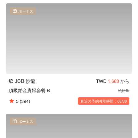
ボーナス
镹 JCB 沙龍
TWD
1,688
から
頂級鉑金貴婦套餐 B
2,600
5
(394)
直近の予約可能時間：08/08
ボーナス