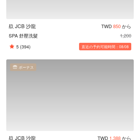
镹 JCB 沙龍
TWD
850
から
SPA 舒壓洗髮
1,200
5
(394)
直近の予約可能時間：08/08
ボーナス
镹 JCB 沙龍
TWD
1,388
から