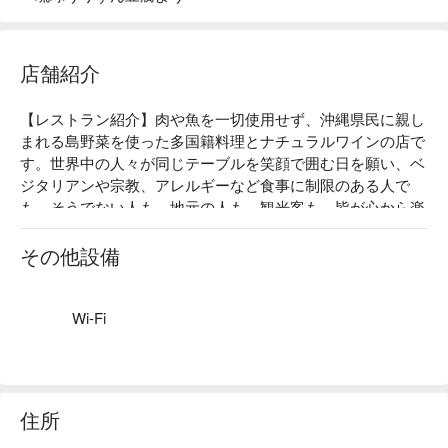
店舗紹介
【レストラン紹介】肉や魚を一切使用せず、沖縄県民に親し
まれる島野菜を使った多国籍料理とナチュラルワインの店で
す。世界中の人々が同じテーブルを笑顔で囲む日を願い、ベ
ジタリアンや宗教、アレルギーなど食事に制限のある人で
も、そうでない人も、地元の人も、観光客も、皆が心から楽
しめる料理とお酒が揃っています。

【こだわりの食材】野菜は店主が地元農家との繋がりを築く
その他設備
ことで仕入れた、香りと味が際立つ無農薬・有機栽培のもの
を使用しています。

【看板メニュー】

Wi-Fi
ベジルーローファン：ニンニク、ネギなど五葷（ ごくん ）
を控える人のためにつくられた、台湾料理の定番メニューで
す。甘辛味でご飯が進みます！

琉球ラクサ：沖縄初上陸！様々なスパイスが入ったカレーヌ
住所
ードル。 マレーシアのマラッカスタイルのラクサです。