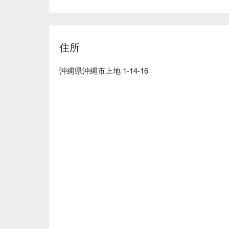
無添加の出汁は、からだに優しい味です。

軟骨ソーキそば：じっくり時間をかけて煮込んだ
【ロケーション】

北部では珍しい夜間営業のお店です。風情のある
住所
しょう！
沖縄県沖縄市上地 1-14-16