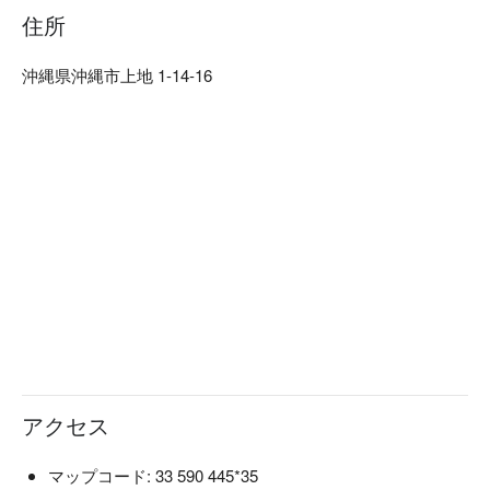
います。代々受け継がれてきた無添加の出汁は、からだに優
住所
しい味です。

軟骨ソーキそば：じっくり時間をかけて煮込んだトロトロの
沖縄県沖縄市上地 1-14-16
軟骨ソーキは絶品です。

【ロケーション】

北部では珍しい夜間営業のお店です。風情のあるコザの街で
お酒の〆に沖縄そばはいかがでしょう！
アクセス
マップコード: 33 590 445*35