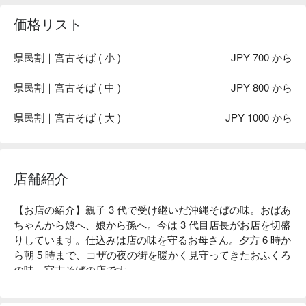
価格リスト
県民割｜宮古そば ( 小 )
JPY 700 から
県民割｜宮古そば ( 中 )
JPY 800 から
県民割｜宮古そば ( 大 )
JPY 1000 から
店舗紹介
【お店の紹介】親子 3 代で受け継いだ沖縄そばの味。おばあ
ちゃんから娘へ、娘から孫へ。今は 3 代目店長がお店を切盛
りしています。仕込みは店の味を守るお母さん。夕方 6 時か
ら朝 5 時まで、コザの夜の街を暖かく見守ってきたおふくろ
の味、宮古そばの店です。

【看板メニュー】

宮古そば：昔ながらの製法でとった出汁は、かつおが効いて