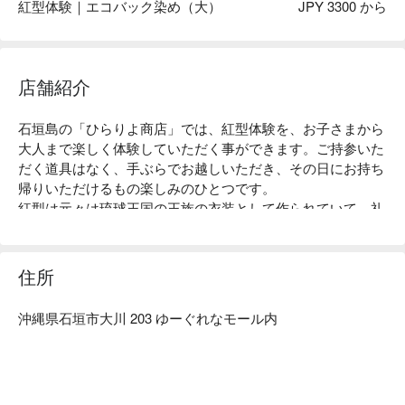
紅型体験｜エコバック染め（大）
JPY 3300 から
店舗紹介
石垣島の「ひらりよ商店」では、紅型体験を、お子さまから
大人まで楽しく体験していただく事ができます。ご持参いた
だく道具はなく、手ぶらでお越しいただき、その日にお持ち
帰りいただけるもの楽しみのひとつです。

紅型は元々は琉球王国の王族の衣装として作られていて、礼
服として着用していたり、中国からの客人を招く際に着用し
ていました。沖縄で「紅」は色全体の事を言い、「型」は模
様と言われ、さまざまな色で模様をつける事が「紅型」と呼
住所
ばれています。そして現在では、洋服や雑貨など様々なもの
に紅型が染められ、親しまれています。世界にひとつしかな
沖縄県石垣市大川 203 ゆーぐれなモール内
い、自分だけの紅型を染めてみませんか。