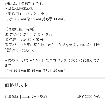
※表示は 1 名様料金です。
・紅型体験講習代
・製作用エコバック（ 小 ）
（ 横 33.5 cm 縦 20 cm 持ち手 14 cm ）
【体験行程／時間】
① デザイン選び：約 5 ~ 10 分
② 色差し：約 30 ~ 40 分
③ 完成：ご自宅に戻られてから、作品をぬるま湯に 2 ~ 3 時
間浸けてください。
※ 次のベージで + 1,100 円でエコバック（ 大 ）に変更ができ
ます。
（ 横 36.5 cm 縦 36 cm 持ち手 20 cm ）
価格リスト
紅型体験｜エコバック染め
JPY 2200 から