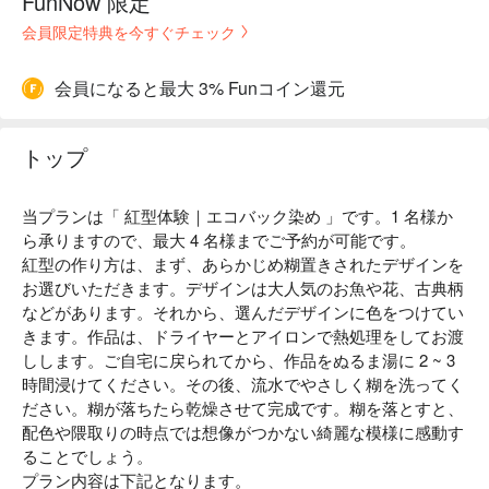
FunNow 限定
会員限定特典を今すぐチェック
会員になると最大 3% Funコイン還元
トップ
当プランは「 紅型体験｜エコバック染め 」です。1 名様か
ら承りますので、最大 4 名様までご予約が可能です。
紅型の作り方は、まず、あらかじめ糊置きされたデザインを
お選びいただきます。デザインは大人気のお魚や花、古典柄
などがあります。それから、選んだデザインに色をつけてい
きます。作品は、ドライヤーとアイロンで熱処理をしてお渡
しします。ご自宅に戻られてから、作品をぬるま湯に 2 ~ 3
時間浸けてください。その後、流水でやさしく糊を洗ってく
ださい。糊が落ちたら乾燥させて完成です。糊を落とすと、
配色や隈取りの時点では想像がつかない綺麗な模様に感動す
ることでしょう。
プラン内容は下記となります。