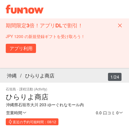
期間限定3倍！アプリDLで割引！
JPY 1200 の新規登録ギフトを受け取ろう！
アプリ利用
沖縄
/
ひらりよ商店
1/24
石垣島
·
課程活動 (Activity)
ひらりよ商店
沖縄県石垣市大川 203 ゆーぐれなモール内
営業時間
0.0
·
口コミ 0
直近の予約可能時間：08/12