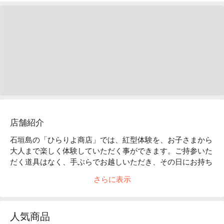
店舗紹介
石垣島の「ひらりよ商店」では、紅型体験を、お子さまから
大人まで楽しく体験していただく事ができます。ご持参いた
だく道具はなく、手ぶらでお越しいただき、その日にお持ち
帰りいただけるもの楽しみのひとつです。

さらに表示
紅型は元々は琉球王国の王族の衣装として作られていて、礼
服として着用していたり、中国からの客人を招く際に着用し
ていました。沖縄で「紅」は色全体の事を言い、「型」は模
人気商品
様と言われ、さまざまな色で模様をつける事が「紅型」と呼