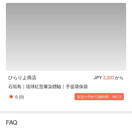
ばれています。そして現在では、洋服や雑貨など様々なもの
に紅型が染められ、親しまれています。世界にひとつしかな
い、自分だけの紅型を染めてみませんか。
ひらりよ商店
JPY
2,200
から
石垣島｜琉球紅型暈染體驗｜手提環保袋
0
(0)
直近の予約可能時間：08/12
FAQ