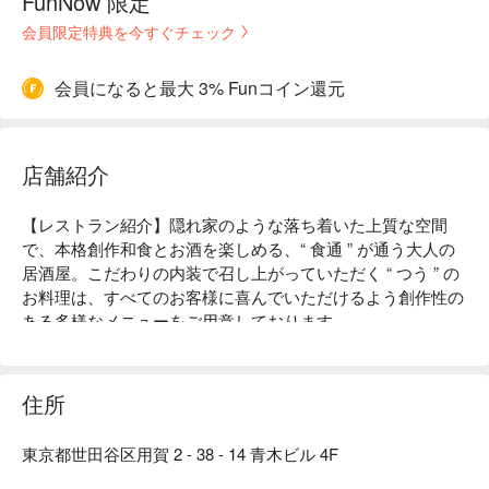
FunNow 限定
会員限定特典を今すぐチェック
会員になると最大 3% Funコイン還元
店舗紹介
【レストラン紹介】隠れ家のような落ち着いた上質な空間
で、本格創作和食とお酒を楽しめる、“ 食通 ” が通う大人の
居酒屋。こだわりの内装で召し上がっていただく “ つう ” の
お料理は、すべてのお客様に喜んでいただけるよう創作性の
ある多様なメニューをご用意しております。

【店内雰囲気】和情緒ある落ち着いた雰囲気は、私たちのお
客様へ対するおもてなしの心です。職人の調理風景を見なが
らカウンターで飲むも良し、個室でゆっくり語らうも良し。
住所
肩肘張らずおくつろぎいただけます。

【看板メニュー】和食の料理人が一工夫を加えた創作料理の
東京都世田谷区用賀 2 - 38 - 14 青木ビル 4F
ラインナップ。「 お出汁たっぷり出汁巻玉子 」はお酒も進
む一押しメニューです。他にも手打ち国産焼き鳥、野菜肉巻